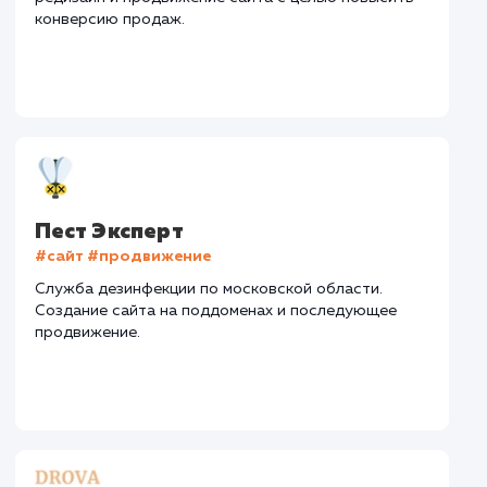
Средняя позиция по запросам
: 4
Конверсия
Позиции
Новых пользовател
+27%
+92%
+6787