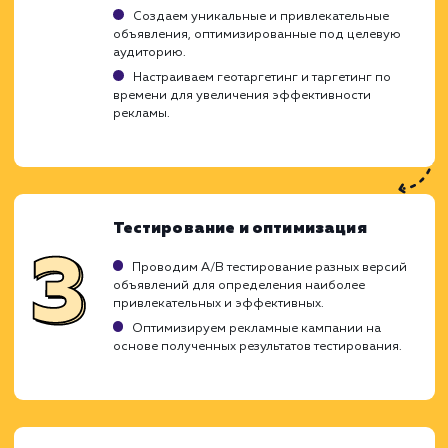
Ход работ
Настройка Google Adwords - это сложны
тщательный процесс, который треб
глубоких знаний и опыта в сфере интер
маркетинга. Наша цель - максимал
эффективно использовать ваш реклам
бюджет, привлекая целевых пользовател
увеличивая конверсию. Для достижения э
мы используем проверенные методик
стратегии, специфические для Google Adwor