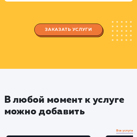
ключевые слова и настраиваем максимальны
ставки.
Создаем уникальные и привлекательные
объявления, оптимизированные под целевую
аудиторию.
Настраиваем геотаргетинг и таргетинг по
времени для увеличения эффективности
рекламы.
Тестирование и оптимизация
Проводим A/B тестирование разных верси
объявлений для определения наиболее
привлекательных и эффективных.
Оптимизируем рекламные кампании на
основе полученных результатов тестирования.