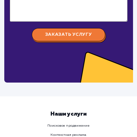
российского и зарубежного производства.
СуперБуква
#реклама #сайт
Изготовление наружной рекламы (объемные буквы,
световые короба, таблички, стенды и тд.)