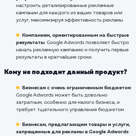
Свяжитесь с нами уже сегодня, чтобы обсуд
как мы можем помочь вам с настройкой Go
AdWords. Мы с нетерпением ждем возможн
работать с вами и помочь вашему бизн
процветать!
Кому подходит данный продукт?
Международным бизнесам
: Если ваша
компания стремится привлечь клиентов по в
миру, Google Adwords может стать идеальн
решением, благодаря своей широкой геогр
охвата.
Компаниям с широким спектром товаров
услуг
: С помощью Google Adwords вы может