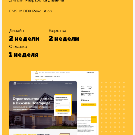
#Разработка сайтов
Сайт
domabaninn.ru
Тематика
: Деревянное домостроение
Регион
: Нижний Новгород и Нижегородская область
Дизайн
: Разработка дизайна
CMS
: MODX Revolution