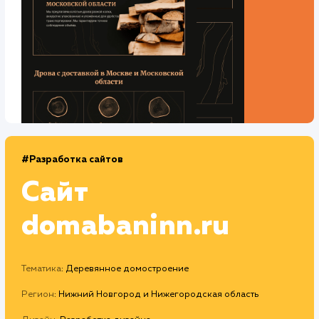
Средняя позиция по запросам
: 4
Конверсия
Позиции
Новых пользователей
+27%
+92%
+6787