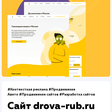
Количество запросов
: 400 в день
Средняя позиция по запросам
: 4
Конверсия
Позиции
Новых пользователей
+42%
+78%
+3422