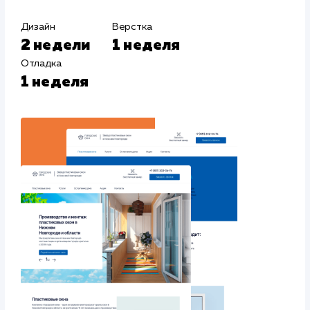
#Контекстная реклама
#Продвижение
сайтов
#Разработка сайтов
Сайт
gorokna-nn.r
Тематика
: Пластиковые окна
Регион продвижения
: Нижний Новгород и Нижегородская
обл.
Количество запросов
: 100 в день