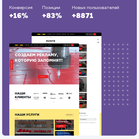
Регион продвижения
: Нижний Новгород и Нижегородская
обл.
Количество запросов
: 150 в день
Средняя позиция по запросам
: 6
Конверсия
Позиции
Новых пользователей
+16%
+83%
+8871