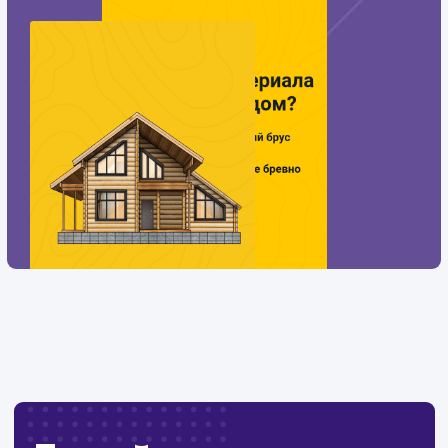
#Контекстная реклама
#Разработка сайтов
Разработка
квиза
Тематика
: Деревянное домостроение
Регион
: Нижний Новгород и Нижегородская область
Дизайн
: Разработка интерактивного дизайна
Интеграции
: AmoCRM, Telegram