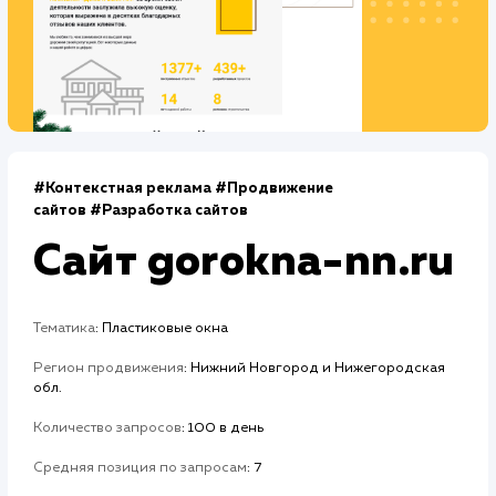
Дизайн
Верстка
2 недели
2 недели
Отладка
1 неделя