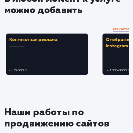
Создание привлекательного и
информативного профиля с хорошо
спланированным контентом.
Применение SEO-стратегий для улучшени
видимости и привлечения органического
трафика.
Ведение и наполнение группы
Создание и публикация целевого контент
способного привлечь и заинтересовать
аудиторию.
Обеспечение постоянного взаимодейств
с пользователями, отвечая на комментарии и
обратную связь.