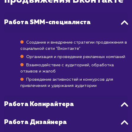
Подготовка и запуск рекламной кампа
обычно занимает от нескольких дней
недели, в зависимости от сложности прое
После запуска, результаты будут зависет
многих факторов, включая качество ваш
контента, степень вовлеченности аудито
выбор правильной целевой аудитори
многое другое.
В целом, для наблюдения стабильного р
подписчиков, увеличения уро
вовлеченности и, в конечном итоге, повыш
продаж обычно требуется от 3 до 6 мес
регулярных усилий по продвижению.