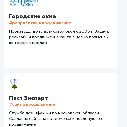
Тематика
: Турфирма
Регион продвижения
: Россия
Количество запросов
: 289 в день
Средняя позиция по запросам
: 5
Текст
: Оптимизация текста
Конверсия
Позиции
Новых пользовател
+25%
+64%
+5535