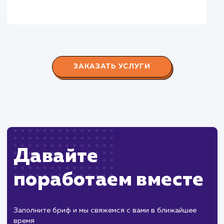
Городские окна
#разработка #продвижение
Производство пластиковых окон с 2006 г. Задача:
редизайн и продвижение сайта с целью повысить
конверсию продаж.
Пест Эксперт
#cайт #продвижение
Служба дезинфекции по московской области.
Создание сайта на поддоменах и последующее
продвижение.