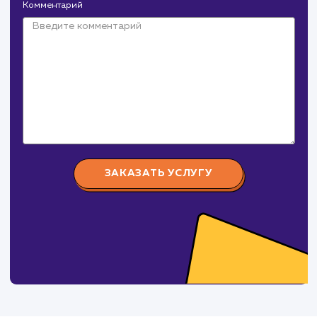
Крепеж Импорт
#продвижение
от 15 000 ₽
Крепеж-Импорт поставка крепежных изделий
российского и зарубежного производства.
СуперБуква
#реклама #сайт