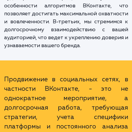
продвижению во Вконтакте многочислен
Во-первых, мы строим индивидуаль
стратегию для каждого клиента, исходя
специфики его бизнеса, целей и целе
аудитории. Во-вторых, мы учитыв
особенности алгоритмов ВКонтакте, 
позволяет достигать максимальной охватн
и вовлеченности. В-третьих, мы стремим
долгосрочному взаимодействию с ва
аудиторией, что ведет к укреплению довер
узнаваемости вашего бренда.