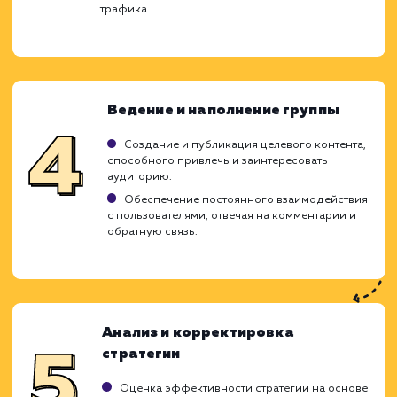
стратегии продвижения, направленные
увеличение присутствия вашего бизнес
улучшение взаимодействия с потребител
Мы углубленно изучаем ваши бизнес-цел
также поведение и потребности вашей цел
аудитории, чтобы создать эффектив
стратегии продвижения, которые обеспе
заметный рост и высокую конверсию.
Анализ целевой аудитории и
конкурентов
Исследование профиля целевой аудитории,
их интересов и предпочтений.
Анализ действий конкурентов, их стратегий
продвижения и общения с пользователями.