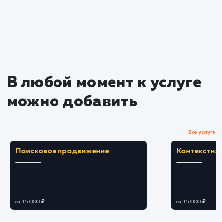
услугу на пиксели
Преимущества
Упрощает процесс подсчета стоимости услу
или товаров для клиентов.
Увеличивает уровень вовлеченности
посетителей и время их пребывания на сайте.
ЗАКАЗАТЬ УСЛУГУ
Ограничения
Требует сложной разработки и тестировани
для обеспечения точности расчетов.