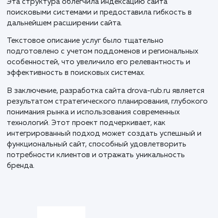
для всех устройств.
Следующим этапом стала верстка на MODX. Благо
этой CMS, мы обеспечили адаптивность дизайна и
гарантировали отличное отображение сайта на
различных платформах. Этот этап требовал
внимательности к деталям и тщательного
тестирования.
Особенностью проекта стало создание поддоменн
системы, где основной домен drova-rub.ru предназн
для Москвы, а поддомены обслуживают города
Московской области и другие крупные города Росс
Эта структура облегчила индексацию сайта
поисковыми системами и предоставила гибкость в
дальнейшем расширении сайта.
Текстовое описание услуг было тщательно
подготовлено с учетом поддоменов и региональны
особенностей, что увеличило его релевантность и