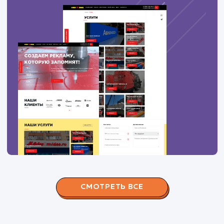
100
дрова красногорский район купить
3
100
купить дрова одинцовский район
6
100
дрова в рузе
3
ПОКАЗАТЬ БОЛЬШЕ
Вас могут