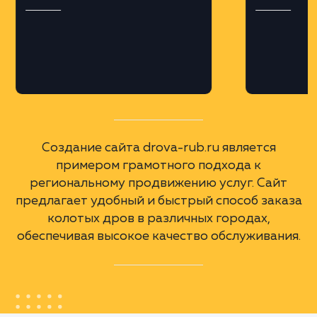
Профессиональная верстка на платформе
MODX, что обеспечило гибкость и
масштабируемость сайта.
Региональная оптимизация
Разработка поддоменов для различных
городов Московской области и крупных
городов России, с учетом геозависимых
запросов.
А еще мы сделали