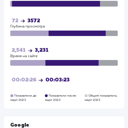
Общая конверсия сайта увеличилась на 27%, что
подтверждает эффективность выбранной страт
и качество выполненных работ.
Прирост по
поведенческим
факторам
Глубина просмотра выросла - до 3,2 страниц.
Время на сайте увеличилось - до 3,23 минут.