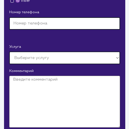
Средняя позиция по запросам
: 6
Конверсия
Позиции
Новых пользовател
+16%
+83%
+8871