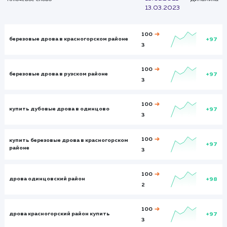
Итого и средние
Визиты
Визи
384
8895
Посетители
Посетите
135
6787
Глубина просмотра
Глуби
2,541
3,231