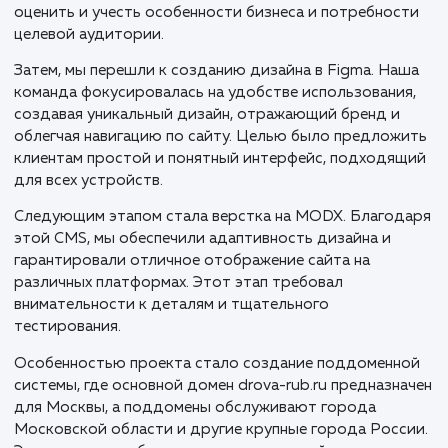
В процессе разработки сайта drova-rub.ru для
доставки колотых дров в Москве и Московской
области, мы применили целостный, стратегически
подход, ориентированный на локальный рынок и
потребности клиентов.
Первым этапом стало разработка прототипа сайта,
были определены ключевые функции и структура
будущего ресурса. Это важный шаг, который помог 
оценить и учесть особенности бизнеса и потребнос
целевой аудитории.
Затем, мы перешли к созданию дизайна в Figma. На
команда фокусировалась на удобстве использовани
создавая уникальный дизайн, отражающий бренд и
облегчая навигацию по сайту. Целью было предлож
клиентам простой и понятный интерфейс, подходя