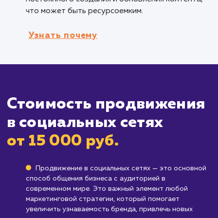
Компаниям, желающим увеличить
вовлеченность клиентов
: Социальные сети
предоставляют уникальную возможность
взаимодействовать с клиентами, участвоват
обсуждениях и создавать сообщество вокр
вашего бренда.
Кому не подходит данный продук
Бизнесам, целевая аудитория которых 
активна в социальных сетях
: Если большая
часть вашей целевой аудитории не использу
социальные сети, вложения в продвижение 
этих платформах могут быть неэффективным
Компаниям, которые не готовы регуляр
обновлять контент
: Эффективное