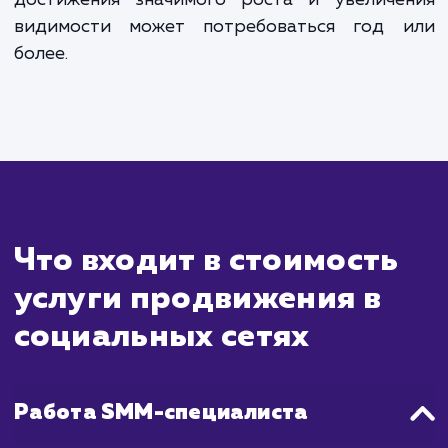
ждать?
Продвижение в социальных сетях - 
стратегия, которая включает в себя создан
распространение контента, а та
взаимодействие с вашей целевой аудитори
целью увеличения видимости и репута
вашего бренда. После начала выполнения 
работы вы начнете видеть увеличе
вовлеченности, трафика и подписчиков,
масштабные результаты обычно становя
заметными через несколько месяцев, ко
ваша стратегия начинает приносить плоды.