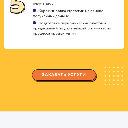
Разработка стратегии
Определение целей и KPI.
Изучение аудитории и конкурентов.
Выбор социальных платформ, на которых
будет осуществляться продвижение.
Создание и оптимизация профил
Создание и настройка профиля в
соответствии с вашим брендом.
Оптимизация профиля для увеличения
видимости и привлечения целевой аудитории