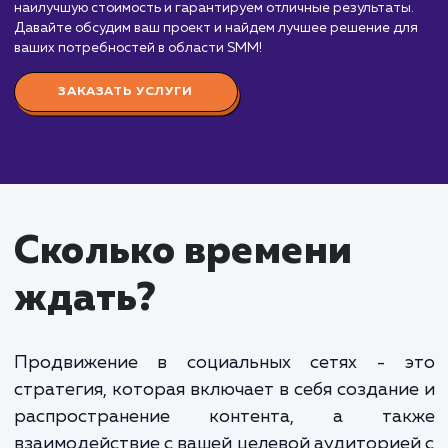
способ общения бизнеса с аудиторией в
современном мире. Это важный элемент любой
маркетинговой стратегии, который помогает
увеличить узнаваемость бренда, привлечь новых
клиентов и увеличить продажи.
Ваш проект будет в руках профессиональной
команды SMM-специалистов, которые знают, как
создать эффективную стратегию продвижения в
социальных сетях и реализовать ее. Мы предлага
различные пакеты услуг, которые мы можем
адаптировать под потребности вашего бизнеса.
Стоимость наших услуг зависит от объема ра
и конкретных задач, которые требуется выполнит
среднем, цены начинаются от 15 000 рублей в м
для базового пакета услуг, который включает
разработку стратегии, управление социальными
медиа, создание и публикацию контента. Более