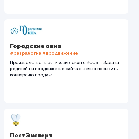
Сайт
goodbye-auto-
nn.ru
Тематика
: Автовыкуп
Регион продвижения
: Нижний Новгород и
Нижегородская обл.
Количество запросов
: 72 в день
Средняя позиция по запросам
: 5
Конверсия
Позиции
Новых пользовател
+15%
+25%
+423