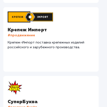
Наши клиенты
Дома Бани НН
#разработка #дизайн
В сфере строительства деревянных домов более
15 лет. Задача: создать новый сайт с последующим
продвижением.