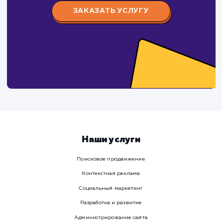
СуперБуква
#реклама #сайт
Изготовление наружной рекламы (объемные буквы,
световые короба, таблички, стенды и тд.)
ЗАКАЗАТЬ УСЛУГИ