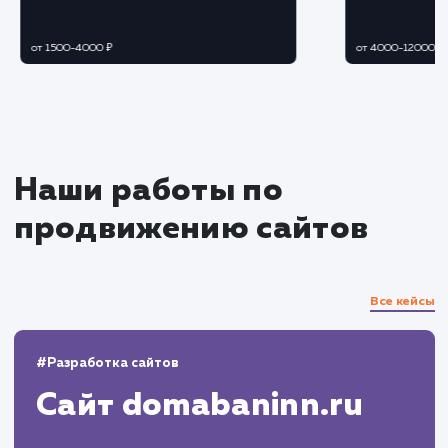
Контент-маркетинг
Создаем привлекательный и полезный
контент, который будет релевантен интереса
вашей целевой аудитории
Продвигаем контент в социальных сетях 
других площадках, где присутствует ваша
целевая аудитория
Анализ результатов и
корректировка стратегии
Регулярно анализируем результаты и
корректируем стратегию для постоянного
увеличения целевого трафика
Предоставляем клиенту отчеты об
эффективности проведенных работ и