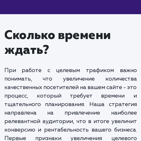
Стоимость услуги "Целевой трафик" начинаетс
40 000 рублей в месяц. Она формируется из дву
ключевых компонентов. Первый - это фиксирова
абонентская плата за услуги. Она покрывает об
работу по настройке и поддержке рекламных
компаний, анализу и улучшению эффективности
продвижения.
Второй компонент - это стоимость привлечен
каждого нового посетителя. В данном случае, мы
говорим о цене за действие пользователя на сайт
Это может быть как звонок, так и заявка или поку
Важно понимать, что вы оплачиваете именно
целевой трафик. Это люди, которые заинтересов
в вашем предложении и готовы совершить нужно
вам действие.