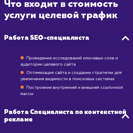
качественных посетителей на вашем сайте -
процесс, который требует времен
тщательного планирования. Наша страте
направлена на привлечение наибо
релевантной аудитории, что в итоге увел
конверсию и рентабельность вашего бизн
Первые признаки увеличения целев
трафика вы сможете наблюдать уже через
месяца после начала работы.
Этот процесс включает в себя оптимиза
ключевых слов, улучшение структуры са
работу с контентом и улучше
пользовательского опыта. На протяже
всего процесса мы постоянно монитори