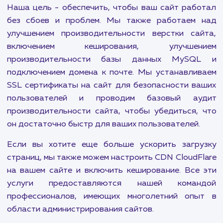
каталога во внешнюю систему. Кроме того
предоставляем услуги по подключению ф
комментирования на сайт, установке онлайн ча
виджета расчета доставки, а также включ
оплаты на сайте.
Наша команда экспертов также поможет вста
карту с адресом на сайт, разработать калькуля
верстать адаптивные email письма для рассыло
также установить Google Analytics, пик
Facebook и другие инструменты для отслежив
действий посетителей. Мы также занима
лечением сайта от вирусов и проведен
различных аудитов, включая аудит наст
сервера NGINX, аудит настроек PHP и аудит 
CMS.