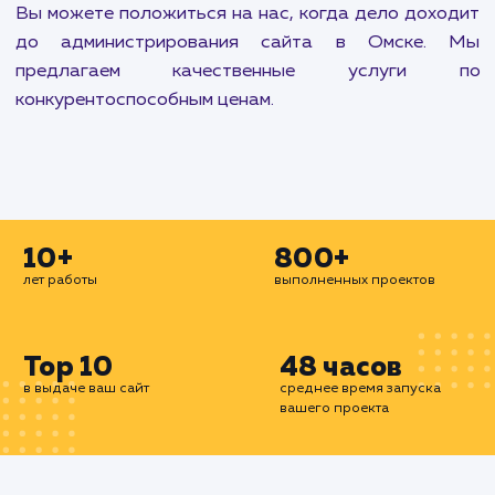
Наша цель - обеспечить, чтобы ваш сайт раб
без сбоев и проблем. Мы также работаем
улучшением производительности верстки са
включением кеширования, улучшен
производительности базы данных MySQ
подключением домена к почте. Мы устанавли
SSL сертификаты на сайт для безопасности в
пользователей и проводим базовый ау
производительности сайта, чтобы убедиться,
он достаточно быстр для ваших пользователей.
Если вы хотите еще больше ускорить загр
страниц, мы также можем настроить CDN CloudF
на вашем сайте и включить кеширование. Все
услуги предоставляются нашей коман
профессионалов, имеющих многолетний оп