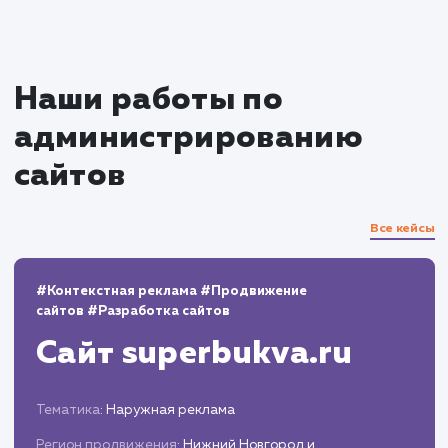
области администрирования сайтов.
Вы можете положиться на нас, когда дело дох
до администрирования сайта в Омске.
предлагаем качественные услуги
конкурентоспособным ценам.
10+
800+
лет работы
выполненных проектов
Top 10
48 часов
в выдаче ваш сайт
среднее время запуска