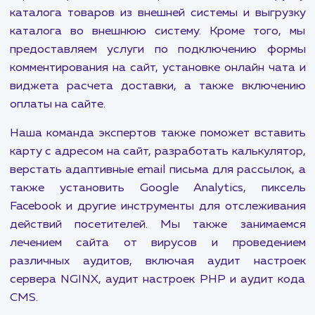
правильном месте. Мы предлагаем все виды у
по поддержке и обслуживанию сайтов, ч
убедиться, что ваш сайт всегда функционируе
пике своих возможностей.
Наши услуги включают перенос сайта на др
хостинг, настройку VPS, VDS, Dedicated ser
автоматическое резервное копирование сай
многое другое. Мы также помогаем в отображ
фотографий из Instagram на сайте, устан
пикселя Вконтакте и настройке отправки заяв
CRM. Для тех, кто хочет дополнительные фун
для своего сайта, мы предлагаем подключ
сервиса транзакционной рассылки писем, загр
каталога товаров из внешней системы и выгр