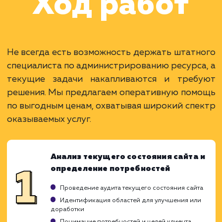
Наши клиенты
Дома Бани НН
#разработка #дизайн
В сфере строительства деревянных домов
более 15 лет. Задача: создать новый сайт с
последующим продвижением.