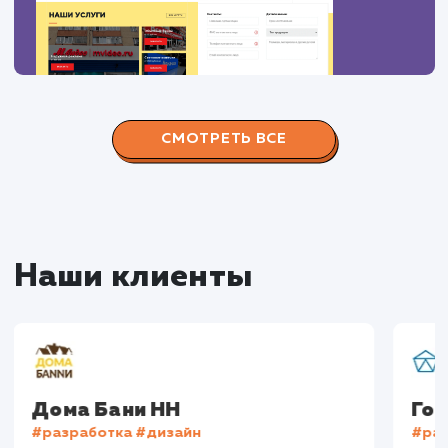
Сайт
superbukva.ru
Тематика
: Наружная реклама
Регион продвижения
: Нижний Новгород и
Нижегородская обл.
Количество запросов
: 150 в день
Средняя позиция по запросам
: 6
Конверсия
Позиции
Новых пользовател
+16%
+83%
+8871