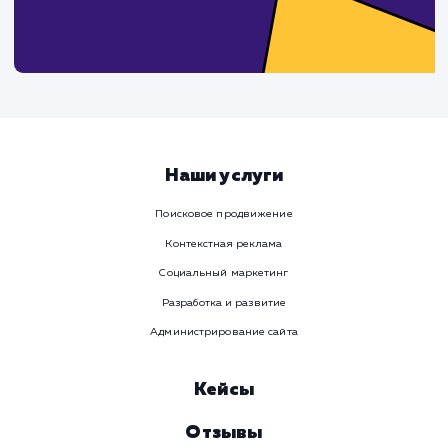
Давайте
поработаем вмест
Заполните бриф и мы свяжемся с вами в ближайшее
время
Ваше имя
Предпочтительный способ связи
Телеграм
Телефон
WhatsApp
Email