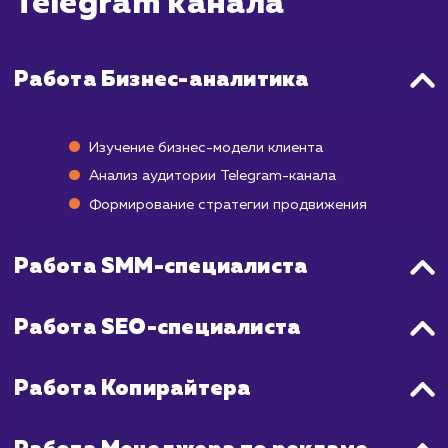
в виде увеличения подписчиков и уро
вовлеченности могут быть заметны уже чере
2 недели. Однако, для того чтобы полу
более стабильный и долгосрочный резуль
необходимо время в среднем от 3 до 6 месяц
Это связано с тем, что аудитория Tele
заметно отличается от аудитории дру
социальных сетей, и здесь важно не то
количество подписчиков, но и их активнос
вовлеченность в контент. Поэтому страт
продвижения в Telegram включает в себ
только привлечение новых подписчиков, 
работу над увеличением их активности.
Мы поддерживаем постоянную связь с вам