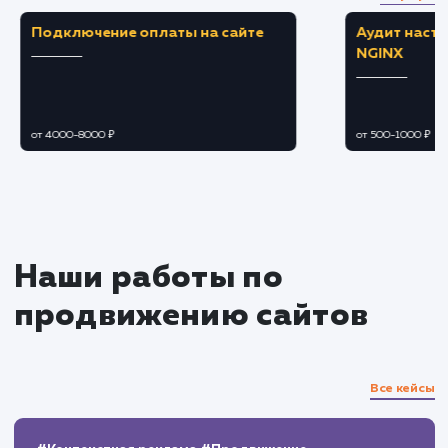
Создание привлекательного и
информативного профиля с хорошо
спланированным контентом.
Применение стратегий продвижения для
увеличения видимости и привлечения целево
аудитории.
Ведение и наполнение канала
Создание и публикация целевого контент
способного привлечь и заинтересовать
аудиторию.
Обеспечение постоянного взаимодейств
с пользователями, реагирование на их
обратную связь.