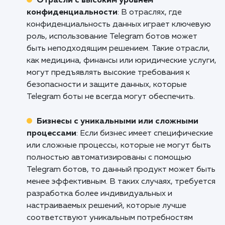
персонализированный контент, собирать
обратную связь от пользователей, а также
упрощать процесс заказа или бронирования
Это помогает улучшить пользовательский о
и повысить эффективность взаимодействия 
аудиторией.
Стартапы и новые бизнесы
: Разработка
Telegram бота предоставляет стартапам и
новым бизнесам доступный и эффективный
инструмент для привлечения и удержания
клиентов. Боты могут предлагать
персонализированные рекомендации, скидки
акции, а также помогать в формировании
лояльности клиентов. Это позволяет старта
создавать конкурентные преимущества и
устанавливать контакт с целевой аудиторие