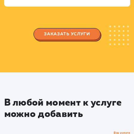
Анализ стратегий продвижения конкурентов
их взаимодействия с аудиторией.
Создание стратегии продвижен
Разработка контент-стратегии, включая
планирование контента и определение
ключевых тематик.
Определение оптимальных методов
привлечения и взаимодействия с аудиторией.
Разработка и оптимизация
Telegram канала