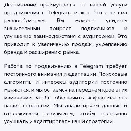
понимаем, кто является вашей целе
аудиторией. Далее мы разрабатывае
внедряем стратегию продвижения, кото
включает в себя создание и публика
качественного контента, активное участ
релевантных группах и чатах, работ
блогерами и лидерами мнений, проведе
конкурсов и акций, оптимизацию ваш
канала для поисковых систем и многое друг
Достижение преимуществ от нашей усл
продвижения в Telegram может быть вес
разнообразным. Вы можете увид
значительный прирост подписчико
улучшение взаимодействия с аудиторией.