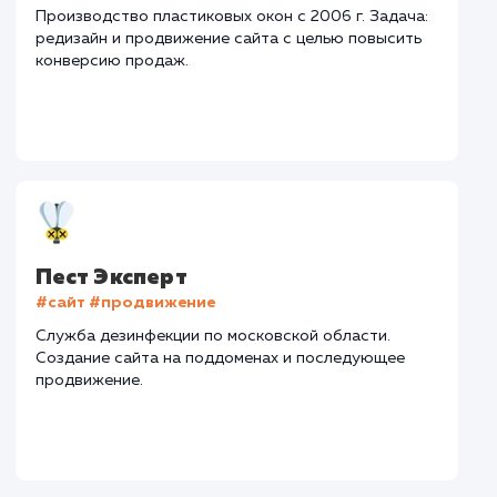
Сайт
gorokna-nn.ru
Тематика
: Пластиковые окна
Регион продвижения
: Нижний Новгород и
Нижегородская обл.
Количество запросов
: 100 в день
Средняя позиция по запросам
: 7
Дизайн
Верстка
Отладка
2 недели
1 неделя
1 недел