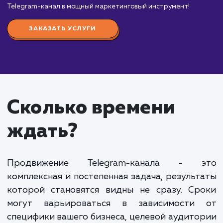
от 10 000 руб.
Продвижение Telegram-канала — это великоле
возможность установить прямой контакт с вашей
целевой аудиторией, обменяться с ними ценной
информацией и даже продать ваши продукты или
услуги прямо через мессенджер.
Мы предлагаем комплексный подход к
продвижению вашего Telegram-канала, включая
стратегию контента, SEO-оптимизацию, вовлече
подписчиков и рекламу в других каналах. Наша
команда имеет опыт работы с каналами разных
тематик и размеров и знает, как привлечь и удер
аудиторию в Telegram.
Стоимость продвижения Telegram-канала
варьируется в зависимости от того, какие задачи