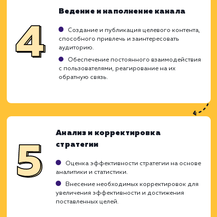
привлечения целевой аудитории,
разрабатываем уникальные стратег
ориентированные на максимиза
взаимодействия с потребителями и увелич
видимости вашего бизнеса. Мы детал
анализируем ваши бизнес-цели, целе
аудиторию и ее поведение для созда
стратегии продвижения, которая обеспе
заметный рост и увеличение конверсии.
Анализ целевой аудитории и
конкурентов
Изучение профиля целевой аудитории, их
интересов и предпочтений.