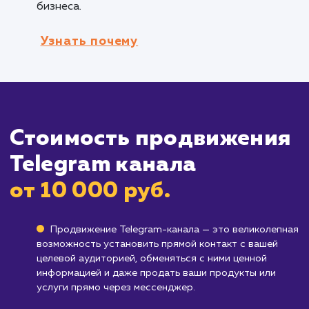
Кому не подходит данный продук
Отрасли с высоким уровнем
конфиденциальности
: В отраслях, где
конфиденциальность данных играет ключев
роль, использование Telegram ботов может
быть неподходящим решением. Такие отрасл
как медицина, финансы или юридические усл
могут предъявлять высокие требования к
безопасности и защите данных, которые
Telegram боты не всегда могут обеспечить.
Бизнесы с уникальными или сложными
процессами
: Если бизнес имеет специфичес
или сложные процессы, которые не могут бы
полностью автоматизированы с помощью