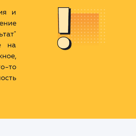
ия и
ение
ьтат"
е на
ное,
о-то
ость