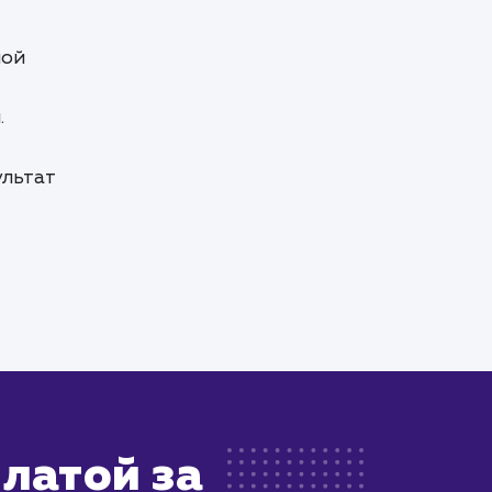
шой
.
ультат
латой за