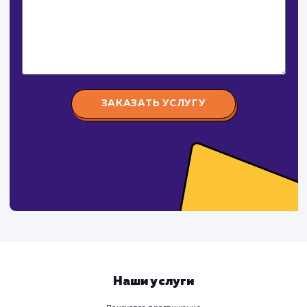
Давайте
поработаем вмест
Заполните бриф и мы свяжемся с вами в ближайшее
время
Ваше имя
Предпочтительный способ связи
Телеграм
Телефон