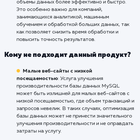
повысить общую отзывчивость системы.
E-commerce и интернет-магазины
: Услу
улучшения производительности базы данны
MySQL является критически важной для e-
commerce и интернет-магазинов, где быстра
надежная работа базы данных имеет прямо
влияние на пользовательский опыт и конвер
Оптимизация запросов, кэширование данных
настройка индексов позволяют ускорить
процессы заказа, обработки платежей и пои
товаров, а также обеспечить плавное и
беззаботное покупательское взаимодействи
Большие объемы данных и аналитика
:
Услуга улучшения производительности базы
данных MySQL находит применение в сфере