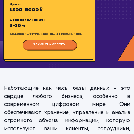
базе данных MYSQL.
Цена:
1500-8000 ₽
Срок исполнения:
3-16 ч
*Каждый заказ индивидуален. Указаны средние значения цены и срока.
Работающие как часы базы данных – 
ЗАКАЗАТЬ УСЛУГУ
сердце любого бизнеса, особенн
современном цифровом мире. 