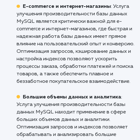
улучшению вашего бизнеса.
Кому подходит данный продукт?
Веб-разработчики и агентства
: Услуга
улучшения производительности базы данны
MySQL является незаменимой для веб-
разработчиков и веб-агентств, которые
работают с сайтами и приложениями,
использующими MySQL. Особенности и
преимущества данной услуги включают
оптимизацию запросов, настройку индексов
улучшение скорости выполнения запросов и
снижение нагрузки на базу данных. Это
позволяет улучшить производительность ве
приложений, ускорить загрузку страниц и