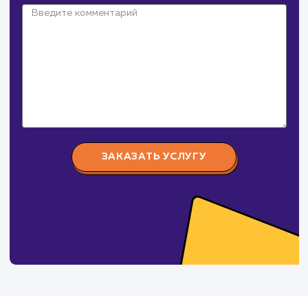
Давайте
поработаем вмест
Заполните бриф и мы свяжемся с вами в ближайшее
время
Ваше имя
Предпочтительный способ связи
Телеграм
Телефон
WhatsApp
Email
Viber