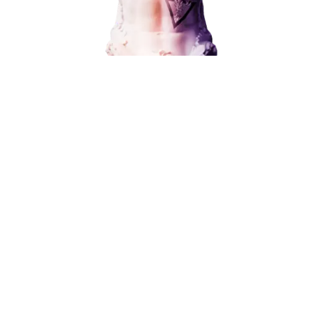
Социальный маркетинг
от 15 000 ₽
Разработка и развитие
Администрирование сайта
Кейсы
Отзывы
Блог
Контакты
8 (800) 551-25-07
info@g-creative.ru