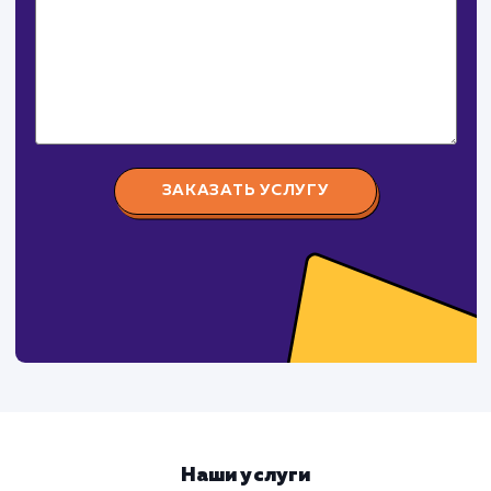
Давайте
поработаем вмест
Заполните бриф и мы свяжемся с вами в ближайшее
время
Ваше имя
Предпочтительный способ связи
Телеграм
Телефон
WhatsApp
Email
Viber