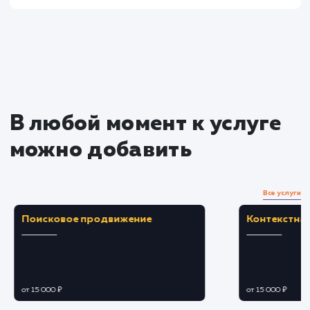
услугу на пиксели
Преимущества
Расширение охвата за счет интеграции с
внешними площадками и системами.
Автоматизация процесса выгрузки для
экономии времени и упрощения работы.
ЗАКАЗАТЬ УСЛУГУ
Ограничения
Необходимость технической настройки и