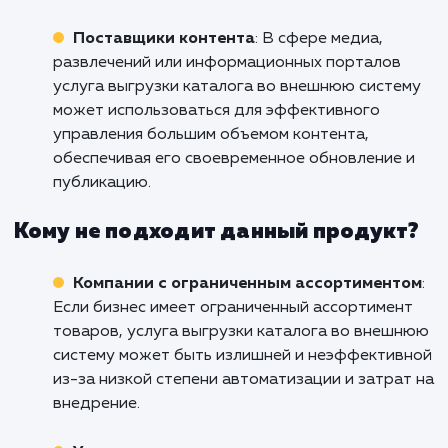
Кому подходит данный продукт?
Онлайн-ретейлеры
: Услуга выгрузки
каталога во внешнюю систему идеально
подходит для онлайн-ретейлеров, которые
имеют большой объем товаров и нуждаются
автоматическом обновлении информации о
товарах, ценах и наличии. Это упрощает
процесс управления каталогом и обеспечив
актуальность данных.
Дистрибьюторы и оптовые компании
: 
дистрибьюторов и оптовых компаний, кото
работают с поставщиками и имеют обширн
каталог товаров, услуга выгрузки каталога 
внешнюю систему облегчает процесс