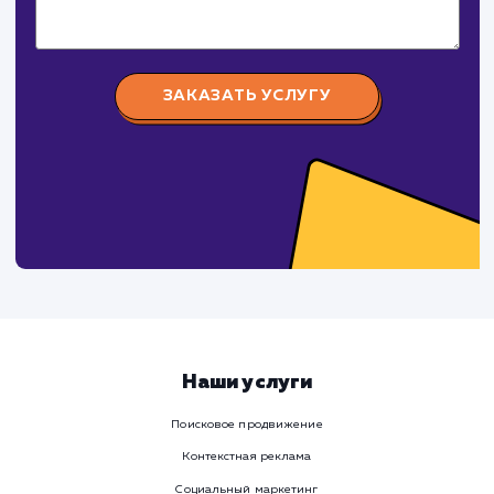
поработаем вмест
Заполните бриф и мы свяжемся с вами в ближайшее
время
Ваше имя
Предпочтительный способ связи
Телеграм
Телефон
WhatsApp
Email
Viber
Номер телефона