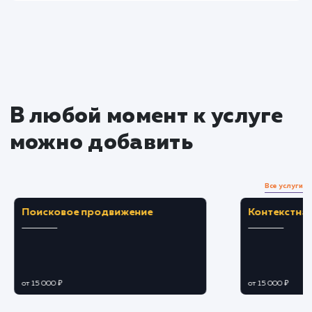
услугу на пиксели
Преимущества
Упрощает процесс подсчета стоимости услу
или товаров для клиентов.
Увеличивает уровень вовлеченности
посетителей и время их пребывания на сайте.
ЗАКАЗАТЬ УСЛУГУ
Ограничения
Требует сложной разработки и тестировани
для обеспечения точности расчетов.