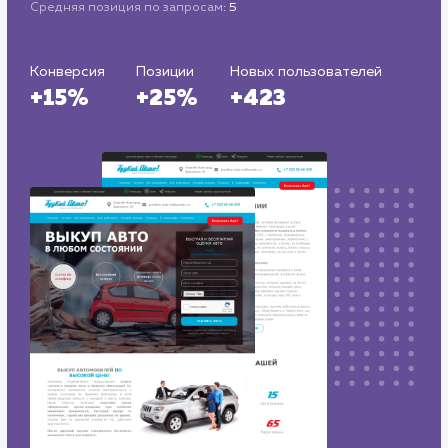
Тематика
: Автовыкуп
Регион продвижения
: Нижний Новгород и Нижегородская
обл.
Количество запросов
: 72 в день
Средняя позиция по запросам
: 5
Конверсия
Позиции
Новых пользователей
+15%
+25%
+423