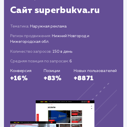
подхода. Мы не только привлекли внимание
потенциальных клиентов, но и успешно
конвертировали интерес в реальные контакты. Э
кейс стал ярким примером того, как качественное
описание, информативные изображения и
стратегически продуманная рекламная кампания
могут в совокупности создать выдающуюся
эффективность в продвижении услуг на платфор
Авито.
Вас могут