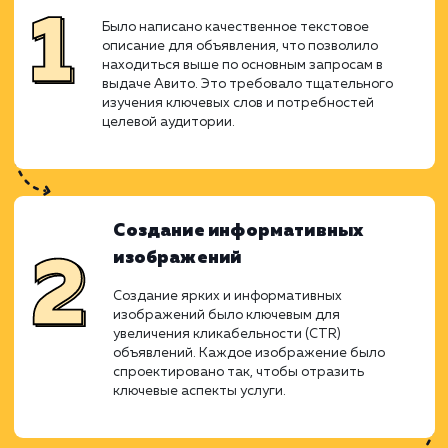
информативные изображения, н
эффективную рекламную кампанию. Мы та
расширили наш охват, добавив объявлени
ближайшим городам. Все эти меры совме
привели к заметному увеличению просмот
кликов и конверсии, подтверждая, 
детальное планирование и внимание к ка
детали могут привести к большим успехам.
Подготовка объявлений
Было написано качественное текстовое
описание для объявления, что позволило
находиться выше по основным запросам в
выдаче Авито. Это требовало тщательного