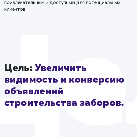
Эта работа стала ярким примером того, как
тщательное планирование, продуманный дизайн и
интеллектуальный подход к таргетированию могут
обеспечить высокую эффективность и качественно
обслуживание клиентов в сфере строительных услуг
конкретном регионе. Этот кейс подтверждает, что
забота о клиенте и внимание к мельчайшим деталям
могут привести к большим успехам, делая бизнес б
привлекательным и доступным для потенциальных
клиентов.
Цель:
Увеличить