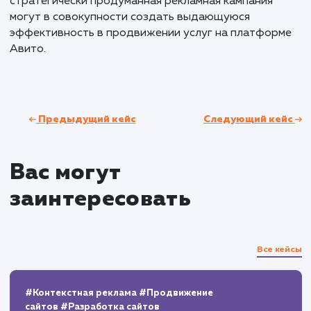
успехе нашей стратегии. За всего две недели мы
разместили 12 активных объявлений, что
потребовало вложений в размере 5 159,9 ₽. Эти
инвестиции оправдали себя: общее количество
просмотров увеличилось на 100% до 349, при
средней стоимости просмотра в 14,8 ₽.
Ключевой показатель, который стоит выделить, 
это конверсия в контакты, составившая 19,77%. Э
привело к 69 новым контактам (увеличение на 10
при средней стоимости контакта в 74,8 ₽. К тому 
количество добавлений в "Избранное" увеличило
на 100% до 54, а полученные контакты
распределились на 47 просмотров телефона и 2
сообщения в чат.
Эти показатели не просто цифры; они отражают
успешное взаимодействие всех элементов рекла
кампании и подтверждают эффективность нашег