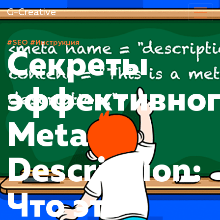
G-Creative
#SEO
#Инструкция
Секреты
эффективн
Meta
Description