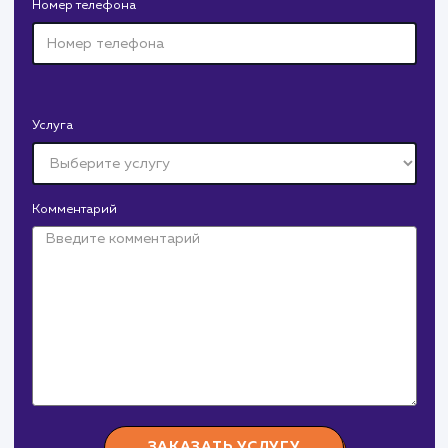
Полное руководство для
начинающих
Это полное руководство по работе с файлом robots.txt
обеспечит вас всем необходимым для успешного
управления индексацией вашего сайта. Вы найдете
подробные инструкции, примеры и рекомендации по
использованию этого важного инструмента SEO.
#robots.txt
#Инструкция
СМОТРЕТЬ ВСЕ