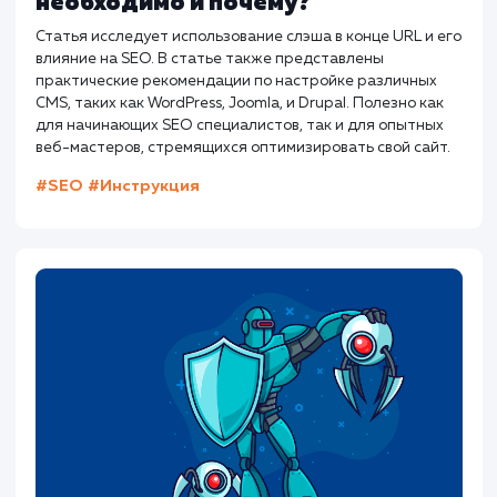
Как составить идеальный title дл
SEO?
Хорошие теги title не только говорят поисковым
системам о вашей странице. Они должны побуждать
пользователей кликать и переходить на страницу.
#SEO
#Инструкция
Предыдущая статья
Следующая