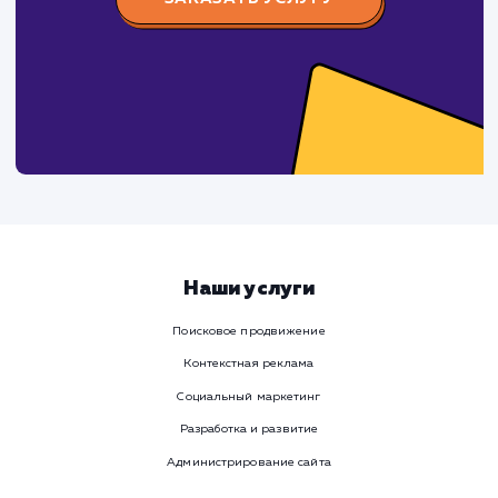
Давайте
поработаем вмест
Заполните бриф и мы свяжемся с вами в ближайшее
время
Ваше имя
Предпочтительный способ связи
Телеграм
Телефон
WhatsApp
Email
Viber