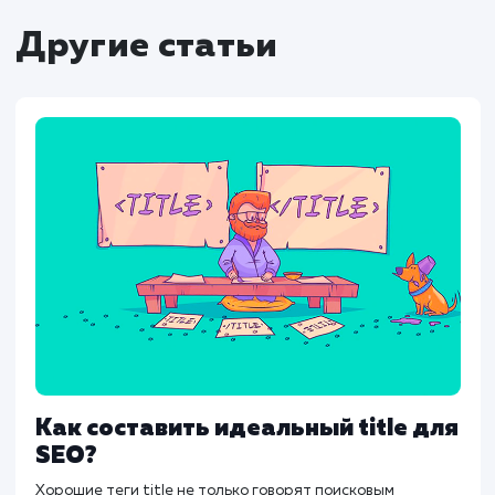
помогать вручную настраивать их для ка
страницы.
Заключение
Meta Description — это важный элемент 
который не следует пренебрегать. Хотя о
влияет напрямую на ранжирование, хор
подготовленное описание может заме
увеличить CTR и тем самым улучш
видимость сайта в поисковых системах.
Следуя данным рекомендациям и избе
распространенных ошибок, можно сдел
Meta Description эффективным инструме