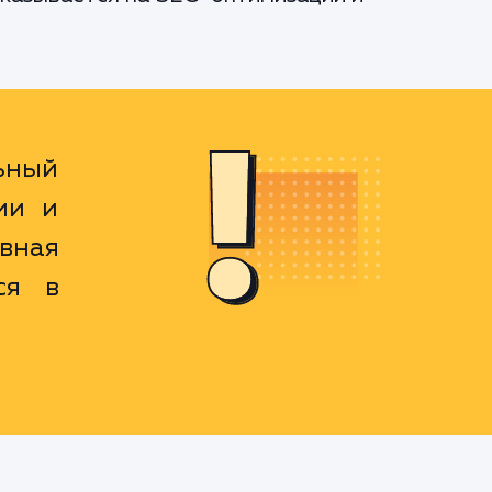
льный
ии и
вная
ся в