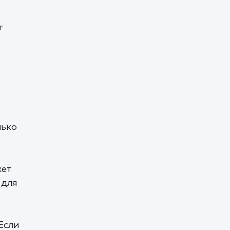
т
лько
жет
 для
 Если