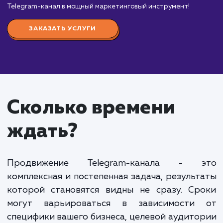
от 10 000 руб.
Продвижение Telegram-канала — это великоле
возможность установить прямой контакт с вашей
целевой аудиторией, обменяться с ними ценной
информацией и даже продать ваши продукты или
услуги прямо через мессенджер.
Мы предлагаем комплексный подход к
продвижению вашего Telegram-канала, включая
стратегию контента, SEO-оптимизацию, вовлече
подписчиков и рекламу в других каналах. Наша
команда имеет опыт работы с каналами разных
тематик и размеров и знает, как привлечь и удер
аудиторию в Telegram.
Стоимость продвижения Telegram-канала
варьируется в зависимости от того, какие задачи