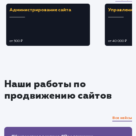
Создание привлекательного и
информативного профиля с хорошо
спланированным контентом.
Применение стратегий продвижения для
увеличения видимости и привлечения целево
аудитории.
Ведение и наполнение канала
Создание и публикация целевого контент
способного привлечь и заинтересовать
аудиторию.
Обеспечение постоянного взаимодейств
с пользователями, реагирование на их
обратную связь.