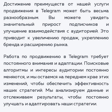
понимаем, кто является вашей целе
аудиторией. Далее мы разрабатывае
внедряем стратегию продвижения, кото
включает в себя создание и публика
качественного контента, активное участ
релевантных группах и чатах, работ
блогерами и лидерами мнений, проведе
конкурсов и акций, оптимизацию ваш
канала для поисковых систем и многое друг
Достижение преимуществ от нашей усл
продвижения в Telegram может быть вес
разнообразным. Вы можете увид
значительный прирост подписчико
улучшение взаимодействия с аудиторией.