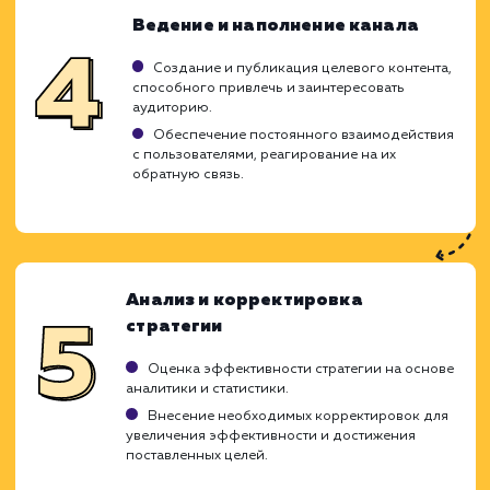
привлечения целевой аудитории,
разрабатываем уникальные стратег
ориентированные на максимиза
взаимодействия с потребителями и увелич
видимости вашего бизнеса. Мы детал
анализируем ваши бизнес-цели, целе
аудиторию и ее поведение для созда
стратегии продвижения, которая обеспе
заметный рост и увеличение конверсии.
Анализ целевой аудитории и
конкурентов
Изучение профиля целевой аудитории, их
интересов и предпочтений.