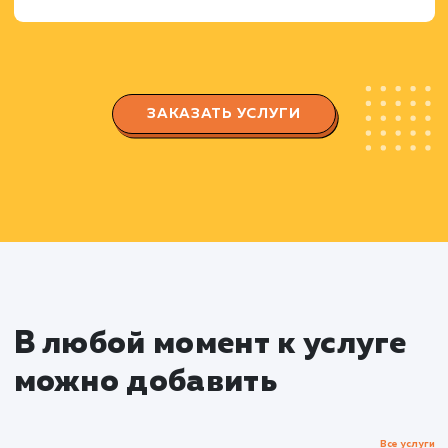
Анализ стратегий продвижения конкурентов
их взаимодействия с аудиторией.
Создание стратегии продвижен
Разработка контент-стратегии, включая
планирование контента и определение
ключевых тематик.
Определение оптимальных методов
привлечения и взаимодействия с аудиторией.
Разработка и оптимизация
Telegram канала