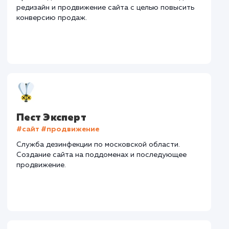
Сайт
pest-expert.ru
Тематика
: Санэпидемстанция
Регион продвижения
: Москва и Московская обл.
Количество запросов
: 400 в день
Средняя позиция по запросам
: 4
Конверсия
Позиции
Новых пользовател
+42%
+78%
+3422