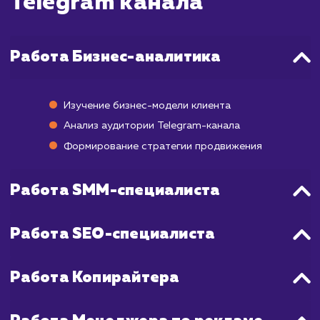
в виде увеличения подписчиков и уро
вовлеченности могут быть заметны уже чере
2 недели. Однако, для того чтобы полу
более стабильный и долгосрочный резуль
необходимо время в среднем от 3 до 6 месяц
Это связано с тем, что аудитория Tele
заметно отличается от аудитории дру
социальных сетей, и здесь важно не то
количество подписчиков, но и их активнос
вовлеченность в контент. Поэтому страт
продвижения в Telegram включает в себ
только привлечение новых подписчиков, 
работу над увеличением их активности.
Мы поддерживаем постоянную связь с вам