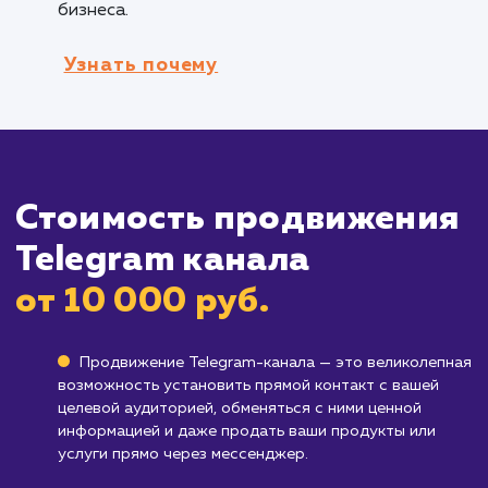
Кому не подходит данный продук
Отрасли с высоким уровнем
конфиденциальности
: В отраслях, где
конфиденциальность данных играет ключев
роль, использование Telegram ботов может
быть неподходящим решением. Такие отрасл
как медицина, финансы или юридические усл
могут предъявлять высокие требования к
безопасности и защите данных, которые
Telegram боты не всегда могут обеспечить.
Бизнесы с уникальными или сложными
процессами
: Если бизнес имеет специфичес
или сложные процессы, которые не могут бы
полностью автоматизированы с помощью