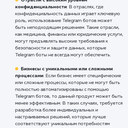
персонализированный контент, собирать
обратную связь от пользователей, а также
упрощать процесс заказа или бронирования
Это помогает улучшить пользовательский о
и повысить эффективность взаимодействия 
аудиторией.
Стартапы и новые бизнесы
: Разработка
Telegram бота предоставляет стартапам и
новым бизнесам доступный и эффективный
инструмент для привлечения и удержания
клиентов. Боты могут предлагать
персонализированные рекомендации, скидки
акции, а также помогать в формировании
лояльности клиентов. Это позволяет старта
создавать конкурентные преимущества и
устанавливать контакт с целевой аудиторие