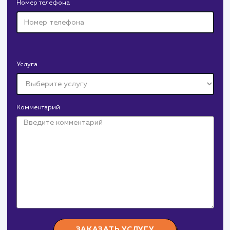
Полное руководство для
начинающих
Это полное руководство по работе с файлом robots.txt
обеспечит вас всем необходимым для успешного
управления индексацией вашего сайта. Вы найдете
подробные инструкции, примеры и рекомендации по
использованию этого важного инструмента SEO.
#robots.txt
#Инструкция
СМОТРЕТЬ ВСЕ