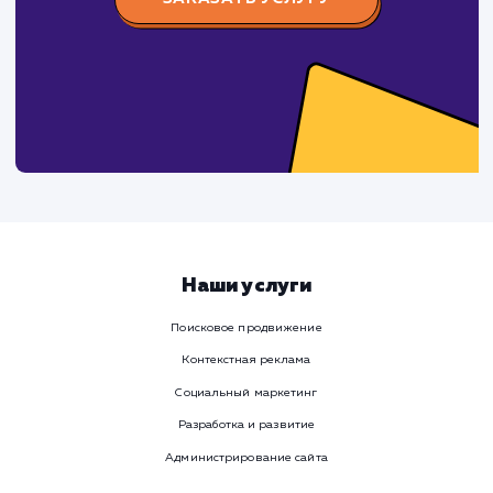
Давайте
поработаем вмест
Заполните бриф и мы свяжемся с вами в ближайшее
время
Ваше имя
Предпочтительный способ связи
Телеграм
Телефон
WhatsApp
Email
Viber