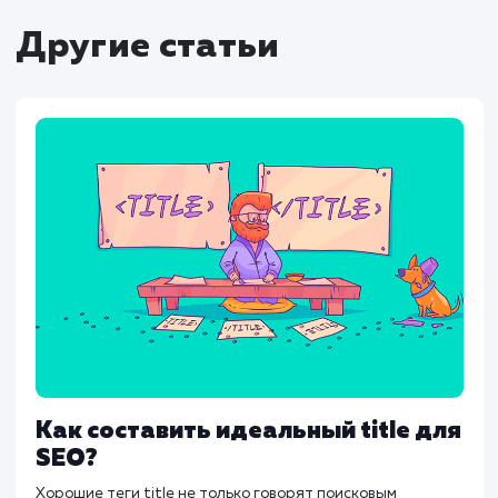
помогать вручную настраивать их для ка
страницы.
Заключение
Meta Description — это важный элемент 
который не следует пренебрегать. Хотя о
влияет напрямую на ранжирование, хор
подготовленное описание может заме
увеличить CTR и тем самым улучш
видимость сайта в поисковых системах.
Следуя данным рекомендациям и избе
распространенных ошибок, можно сдел
Meta Description эффективным инструме