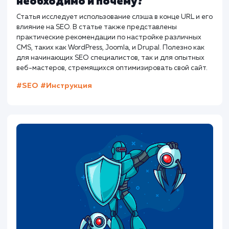
Как составить идеальный title дл
SEO?
Хорошие теги title не только говорят поисковым
системам о вашей странице. Они должны побуждать
пользователей кликать и переходить на страницу.
#SEO
#Инструкция
Предыдущая статья
Следующая