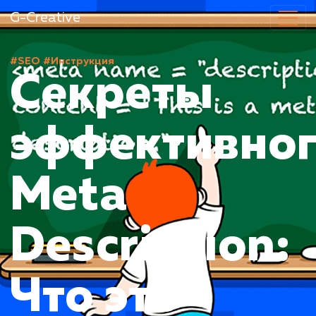
G-Creative
#SEO
#Инструкция
Секреты
эффективн
Meta
Description