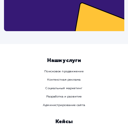
Давайте
поработаем вмест
Заполните бриф и мы свяжемся с вами в ближайшее
время
Ваше имя
Предпочтительный способ связи
Телеграм
Телефон
WhatsApp
Email
Viber