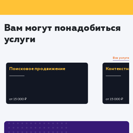
Таргетированная реклама и
аналитика
Разработка и запуск таргетированных
рекламных кампаний для привлечения ново
аудитории
Отслеживание и анализ эффективности
рекламных кампаний и контента
Оптимизация стратегии на основе
полученных данных
Оценка результатов и
дальнейшее развитие
Анализ результатов и достижений