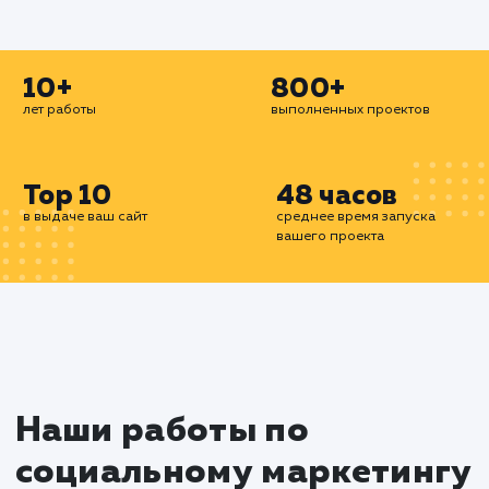
эффективный способ привлечь внимание цел
аудитории к вашему продукту или услуге
разрабатываем и реализуем страте
таргетированной рекламы, которые позво
достичь максимального эффекта с минималь
затратами.
Мы готовы помочь вам использовать 
возможности социальных сетей для разв
вашего бизнеса в Нефтекамске. С нашей помо
вы сможете привлечь новых клиентов, укре
свою репутацию и увеличить продажи.