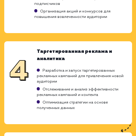
Анализ и стратегия
Изучение вашего бизнеса, конкурентов и
целевой аудитории
Определение целей и задач социального
маркетинга
Разработка стратегии продвижения в
социальных сетях
Создание и оптимизация
профилей
Создание профессиональных профилей в
выбранных социальных сетях
Оптимизация профилей для повышения
видимости и привлечения целевой аудитори