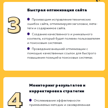
Продвижение сайта в сжатые сроки треб
глубоких знаний в области SEO и специ
работы поисковых систем. Благодаря на
опыту и гибкому подходу к каждому прое
мы можем обеспечить быстрое продвиже
сайта без ущерба его долгосроч
перспективе. Мы знаем, как добиться быс
результатов, не жертвуя стабильнос
позиций и качеством проделанных работ.
Анализ существующего состояни
сайта и конкурентов