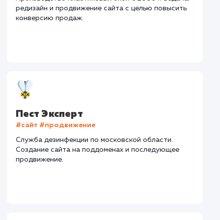
Регион продвижения
: Нижний Новгород и
Нижегородская обл.
Количество запросов
: 72 в день
Средняя позиция по запросам
: 5
Конверсия
Позиции
Новых пользовател
+15%
+25%
+423