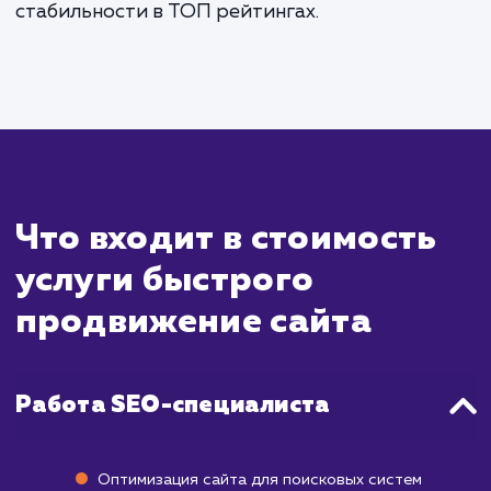
Быстрое продвижение сайта - 
специализированная услуга, кото
направлена на достижение види
результатов в короткие сроки. Ва
понимать, что быстрота достиже
результатов во многом зависит от множе
факторов, включая текущее состояние ва
сайта, выбранные ключевые слов
конкурентность в вашей нише. Одна
благодаря определенным стратегия
техникам, мы стремимся ускорить проц
продвижения и начать видеть положител
изменения уже через 1-3 месяца после на
работы.