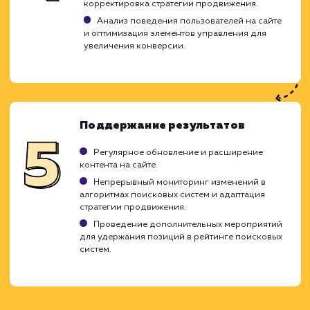
Определение текущего уровня оптимизаци
сайта.
Анализ конкурентов и их стратегий
продвижения.
Оценка технического состояния сайта и
возможности его быстрой оптимизации.
Определение стратегии быстрог
продвижения
Выбор наиболее эффективных методик
продвижения с учетом специфики сайта.
Подбор ключевых запросов с высокой
конверсией и низкой конкурентностью.
Создание плана действий с четкими