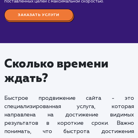
Стоимость услуги "Быстрое продвижение сайт
начинается от 50 000 рублей в месяц. Данная ус
ориентирована на тех клиентов, которым требуе
увеличить видимость своего сайта в поисковых
системах в кратчайшие сроки.
Наша команда SEO-специалистов применяет
современные методики и инструменты для
ускоренного продвижения сайта. Мы работаем н
технической и внутренней оптимизацией сайта,
создаем качественный и уникальный контент, стр
естественный и эффективный профиль обратных
ссылок.
Также мы активно используем платные каналы
привлечения трафика, такие как контекстная и
медийная реклама, чтобы ускорить процесс
получения трафика и первых конверсий.