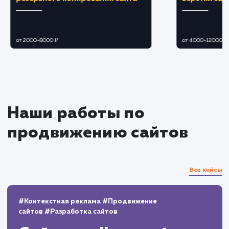
Мониторинг результатов и
корректировка стратегии
Отслеживание эффективности
применяемых методик и своевременная
корректировка стратегии продвижения.
Анализ поведения пользователей на сайт
и оптимизация элементов управления для
увеличения конверсии.
Поддержание результатов
Регулярное обновление и расширение
контента на сайте.
Непрерывный мониторинг изменений в