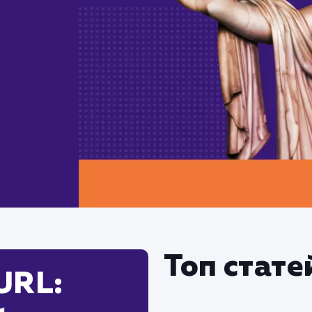
Топ стате
URL: