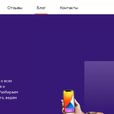
Отзывы
Блог
Контакты
 о всех
я и
Разбираем
то, ведём