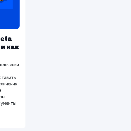
eta
 и как
ивлечении
оставить
еличения
в
ипы
рументы