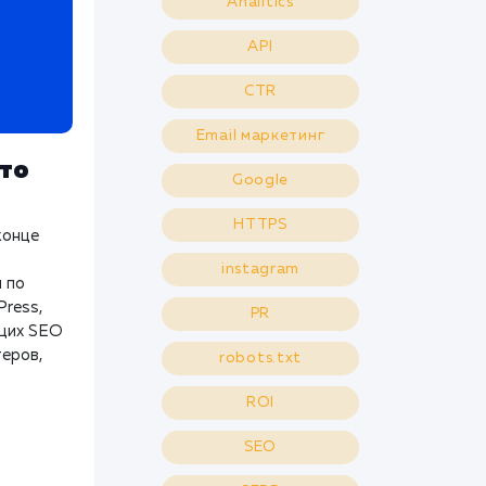
Analitics
API
CTR
Email маркетинг
это
Google
HTTPS
конце
instagram
 по
Press,
PR
ющих SEO
теров,
robots.txt
ROI
SEO