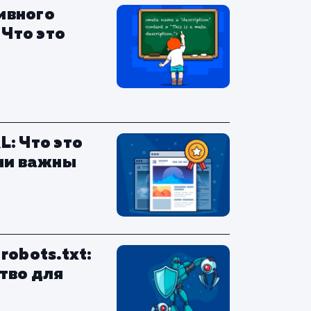
ивного
 Что это
: Что это
они важны
robots.txt:
тво для