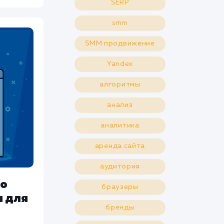
SERP
smm
SMM продвижение
Yandex
алгоритмы
анализ
аналитика
аренда сайта
аудитория
то
браузеры
ы для
бренды