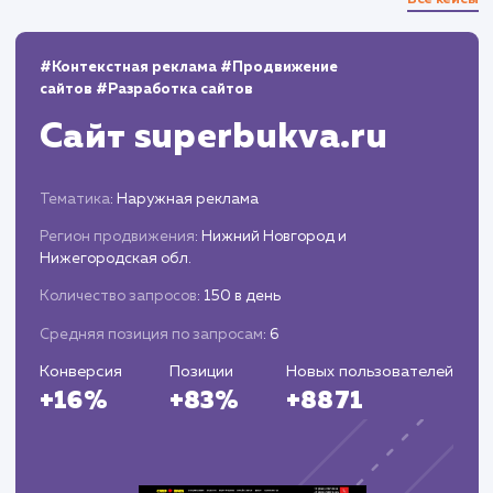
10+
800+
лет работы
выполненных проектов
Top 10
48 часов
в выдаче ваш сайт
среднее время запуска
вашего проекта
Наши работы по
поисковому