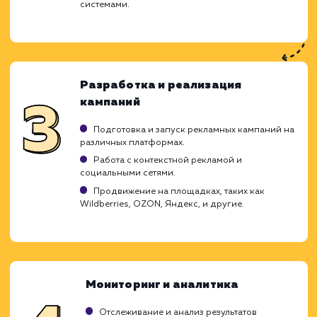
работы и честные прогнозы. Мы стремим
тому, чтобы через 2-4 месяца работы
увидели реальные результаты, кото
подтвердят эффективность нашей страте
поискового продвижения.
Помните, что органический трафик - 
инвестиция в будущее вашего бизне
благодаря которой результаты будут ощу
на протяжении длительного времени.
Анализ и стратегия
Детальный анализ вашего сайта, конкуренто
и целевой аудитории.