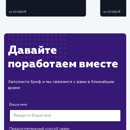
рекламных кампаний.
Постоянный мониторинг эффективности
продвижения.
Корректировка стратегии и оптимизация
бюджета на основе полученных данных.
Регулярная отчетность и
корректировка стратегии
Подготовка подробных отчетов о
проделанной работе и достигнутых результата
Корректировка стратегии продвижения в
соответствии с полученными данными.
Планирование дальнейших действий для
устойчивого роста и развития вашего бизнеса