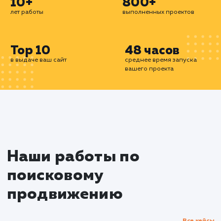
кампаний с точки зрения получения качестве
лидов. Мы также предлагаем услуги по управл
репутацией (SERM) и SEO-копирайтингу, ч
усилить ваш бренд в интернете.
Все наши услуги ориентированы на результат.
означает, что вы платите не просто за работу, 
конкретные достижения - будь то увелич
трафика, количество лидов или позици
поисковой выдаче. Мы уверены, что качестве
поисковое продвижение - это инвестици
развитие вашего бизнеса, которая обязате
окупится.