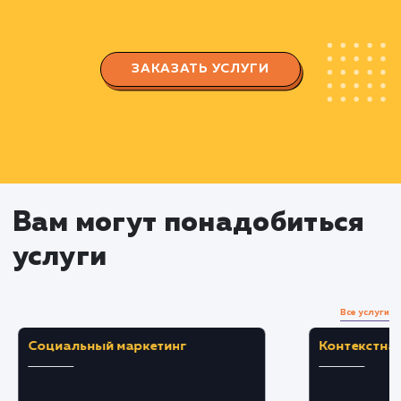
Разработка и реализация
кампаний
Подготовка и запуск рекламных кампаний 
различных платформах.
Работа с контекстной рекламой и
социальными сетями.
Продвижение на площадках, таких как
Wildberries, OZON, Яндекс, и другие.
Мониторинг и аналитика
Отслеживание и анализ результатов