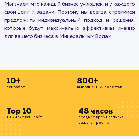
укрепить свое присутствие в социальных медиа.
Наши услуги по разработке и развитию са
включают создание интуитивно понятны
привлекательных сайтов и чат-ботов. Мы спос
создать все, начиная от простой landing pa
заканчивая сложными корпоративными порта
или интернет-магазинами.
Наконец, мы предлагаем широкий спектр услу
административной поддержке и оптимиза
работы вашего сайта. Включая все от пере
сайта на другой хостинг до установки 
сертификатов, настройки автоматическ
резервного копирования, а также улучш
производительности базы данных и верстки сай