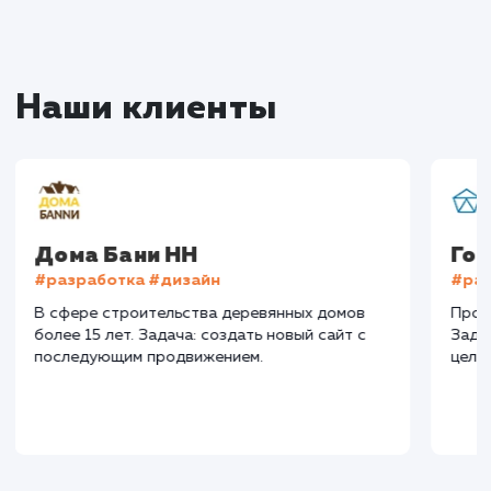
Мы знаем, что каждый бизнес уникален, и у каж
свои цели и задачи. Поэтому мы всегда стрем
предложить индивидуальный подход и реше
которые будут максимально эффективны им
для вашего бизнеса в Минеральных Водах.
10+
800+
лет работы
выполненных проектов
Top 10
48 часов
в выдаче ваш сайт
среднее время запуска
вашего проекта