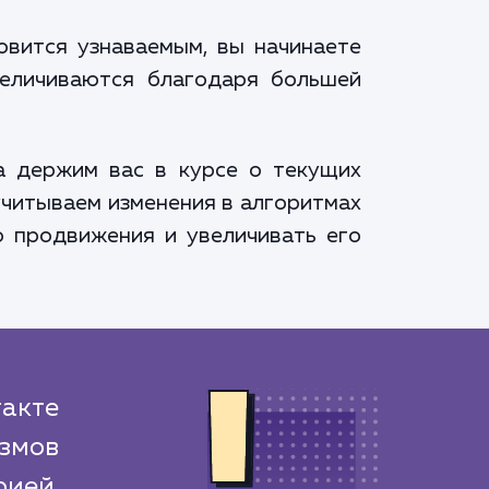
овится узнаваемым, вы начинаете
величиваются благодаря большей
а держим вас в курсе о текущих
 учитываем изменения в алгоритмах
ю продвижения и увеличивать его
акте
змов
ией.