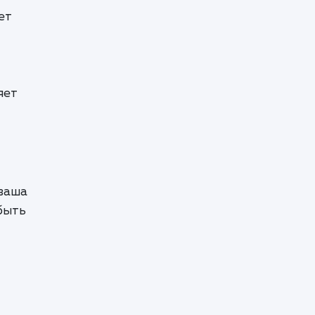
ет
яет
 ваша
быть