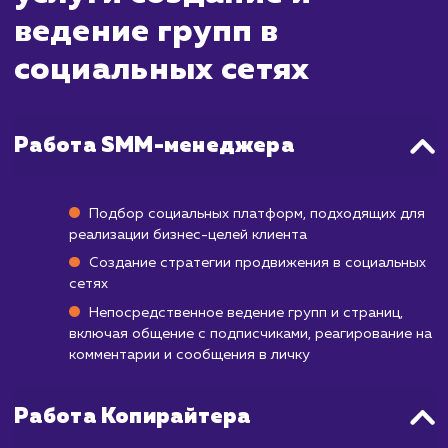
после этого. Ведение группы в социаль
сетях требует постоянного участи
обновления. Вы начнете видеть увеличе
подписчиков и уровня вовлеченности по
сразу, но чтобы достичь значительного рос
создать активное сообщество, мо
потребоваться от нескольких месяцев до го
Помимо этого, важно помнить, что резуль
могут варьироваться в зависимости от 
вашего бизнеса, целевой аудитори
выбранной социальной платформы. Ва
сохранять последовательность и терпен
поскольку создание влиятельного присутс
в социальных сетях - это долгосроч