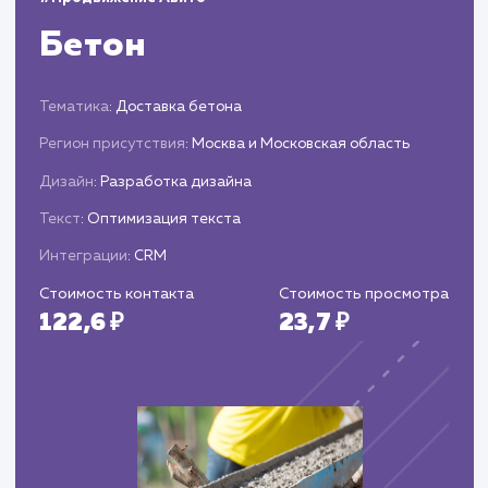
производительности: охват, вовлеченность,
рост аудитории и т.д.
Анализ данных, определение
эффективности стратегии и корректировка
плана действий.
Подготовка периодических отчетов о
результатах и предложений по улучшению
стратегии ведения социальных сетей.
ЗАКАЗАТЬ УСЛУГИ