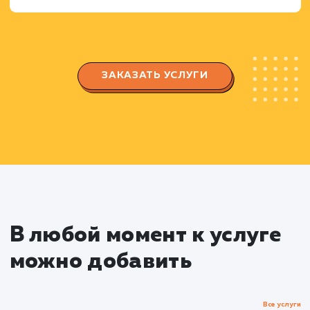
Создание и настройка группы/страницы,
которая будет отражать ваш бренд и привлека
целевую аудиторию.
Настройка параметров безопасности и
конфиденциальности, создание и настройка
вкладок и функций.
Создание и публикация контент
Разработка плана контента, который будет
интересен вашей целевой аудитории и
стимулировать взаимодействие.
Создание уникального и привлекательног
контента: тексты, изображения, видео,
инфографика и т.д.