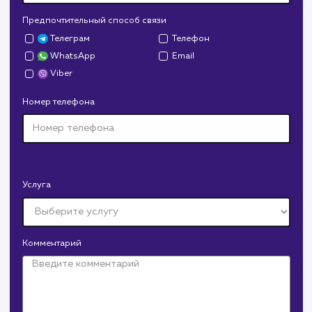
Дрова Руб
#cайт #дизайн
Доставка колотых дров. Нарисовали дизайн,
сверстали, наполнили и занимаемся продвижением.
В любой момент к у
можно добавить