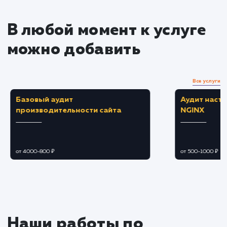
ссылок
Разрабатываем и реализуем стратегию
контент-маркетинга, создавая качественный и
уникальный контент, который будет привлекат
целевую аудиторию.
Разрабатываем и реализуем стратегию
построения ссылочного профиля, получая
качественные обратные ссылки с авторитетны
ресурсов.
Постоянный мониторинг и
оптимизация
Следим за изменениями в алгоритмах
поисковых систем и адаптируем наш подход
чтобы соответствовать новым требованиям.