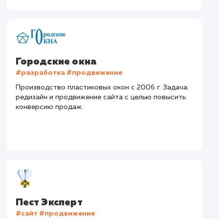
#Контекстная реклама
#Продвижение
сайтов
#Разработка сайтов
Сайт
superbukva.ru
Тематика
: Наружная реклама
Регион продвижения
: Нижний Новгород и
Нижегородская обл.
Количество запросов
: 150 в день
Средняя позиция по запросам
: 6
Конверсия
Позиции
Новых пользовател
+16%
+83%
+8871