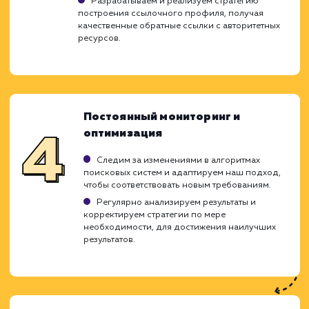
тщательно спланированный проце
включающий в себя несколько ключе
этапов. Важной особенностью является то,
мы индивидуально подходим к кажд
проекту, учитывая его уникальност
специфику. Это позволяет нам добиват
наилучших результатов и эффекти
продвигать ваш сайт.
Анализ и исследование
Исследуем ваш сайт, ваши цели, конкурентов
текущее состояние в рейтингах поисковых
систем.
Проводим подробный анализ ключевых слов
определяя те, которые максимально