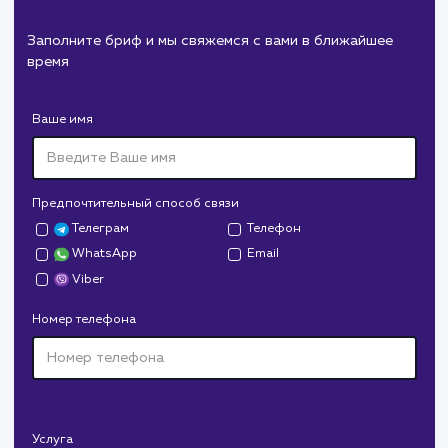
Пест Эксперт
#cайт #продвижение
Служба дезинфекции по московской области.
Создание сайта на поддоменах и последующее
продвижение.
Дрова Руб
#cайт #дизайн
Доставка колотых дров. Нарисовали дизайн,
сверстали, наполнили и занимаемся продвижением.