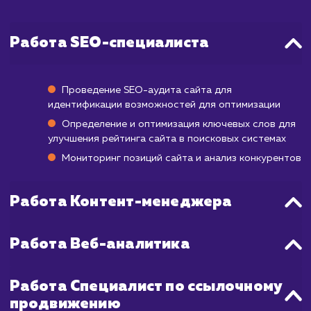
изменения в рейтинге могут нач
проявляться уже через 3-6 месяцев по
начала работы, но достижение стабиль
позиций в ТОП-10 может занять от 6 мес
до года и даже больше. Это зависит от мн
факторов, включая конкурентность ва
ниши, текущее состояние вашего сайт
выбранных ключевых слов.
Наша команда применяет комплекс
стратегии SEO, которые помогают ускор
этот процесс. Мы регулярно прово
аналитику и оптимизацию, чтобы увид
максимальную эффективность от продвиж
в короткие сроки.