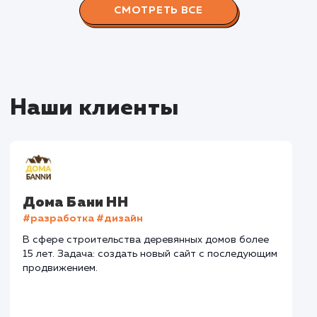
Наши работы по
продвижению сайтов
Все 