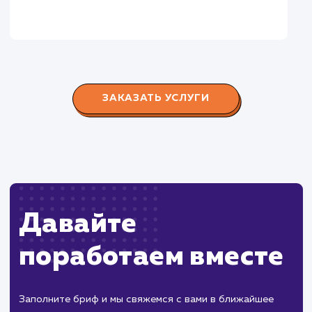
Городские окна
#разработка #продвижение
Производство пластиковых окон с 2006 г. Задача:
редизайн и продвижение сайта с целью повысить
конверсию продаж.
Пест Эксперт
#cайт #продвижение