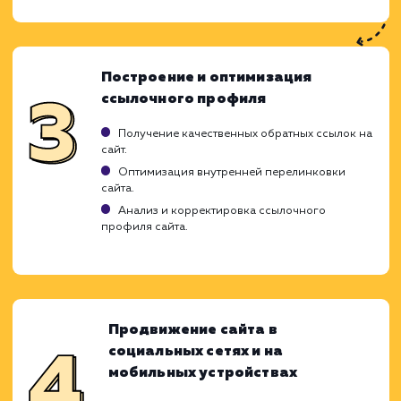
стратегического подхода, направленног
усиление его присутствия в поиско
системах и увеличение трафика. Наш про
продвижения молодых сайтов подразумев
последовательное выполнение ключе
этапов, которые помогают нам наилуч
образом реализовать потенциал вашего с
и вывести его на первые позиции в результ
поиска.
Аудит и оптимизация сайта
Технический аудит сайта для выявления и
устранения проблем.
Анализ конкурентов для определения