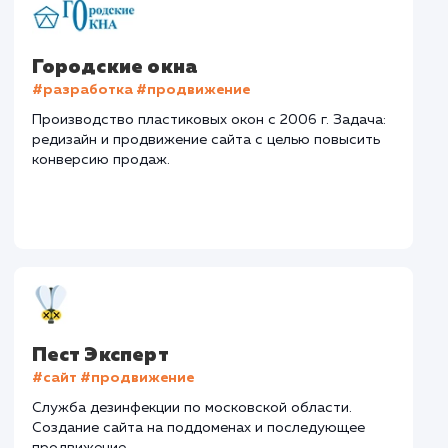
Авито
#Продвижение сайтов
#Разработка сайтов
Сайт
drova-rub.ru
Тематика
: Доставка колотых дров
Регион продвижения
: Москва и Московская обл.
Количество запросов
: 690 в день
Средняя позиция по запросам
: 4
Конверсия
Позиции
Новых пользовател
+27%
+92%
+6787