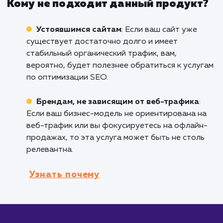
свой сайт, этот продукт идеален для вас.
Продвижение молодых сайтов поможет вам
создать прочную SEO-базу и начать привле
органический трафик.
Стартапам
: Начинающим компаниям, кот
стремятся увеличить видимость своего брен
Интернете, услуга будет весьма полезна.
Брендам, делающим ребрендинг или
запускающим новый сайт
: Если вы решили
полностью обновить свой сайт или запустит
новый, этот продукт поможет вам обеспечи
плавный переход и сохранить ваш SEO-
потенциал.