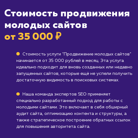
Кому не подходит данный продук
Устоявшимся сайтам
: Если ваш сайт уже
существует достаточно долго и имеет
стабильный органический трафик, вам,
вероятно, будет полезнее обратиться к усл
по оптимизации SEO.
Брендам, не зависящим от веб-трафика
:
Если ваш бизнес-модель не ориентирована 
веб-трафик или вы фокусируетесь на офлай
продажах, то эта услуга может быть не стол
релевантна.
Узнать почему