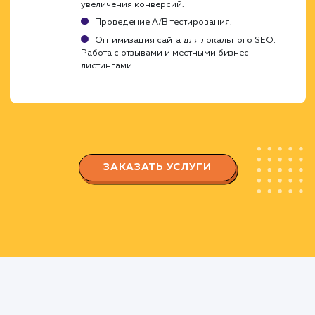
сайта.
Регулярное обновление и добавление
нового контента.
Построение и оптимизация
ссылочного профиля
Получение качественных обратных ссылок 
сайт.
Оптимизация внутренней перелинковки
сайта.
Анализ и корректировка ссылочного
профиля сайта.