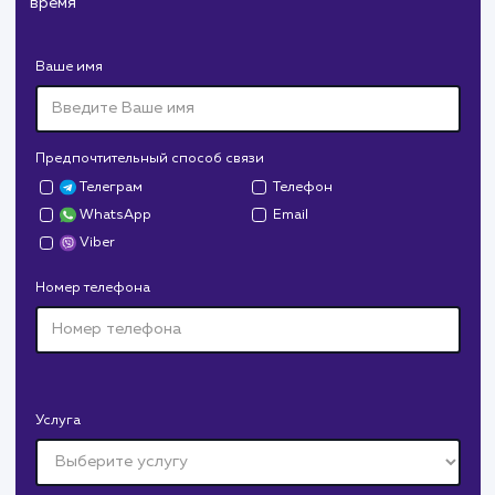
Служба дезинфекции по московской области.
Создание сайта на поддоменах и последующее
продвижение.
Дрова Руб
#cайт #дизайн
Доставка колотых дров. Нарисовали дизайн,
сверстали, наполнили и занимаемся продвижением.