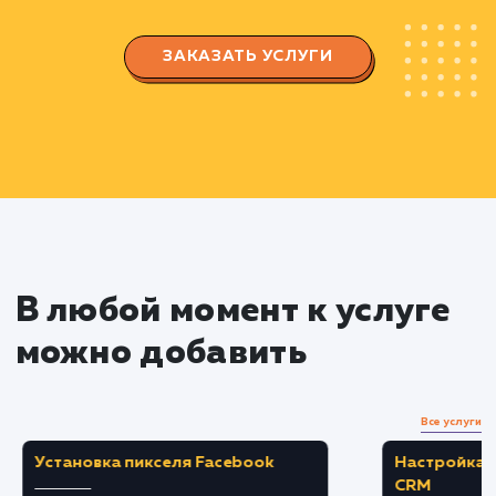
выбрать наиболее эффективные ключевые
слова и фразы.
Создаем семантическое ядро, которое буд
использоваться для оптимизации сайта и
написания контента.
Оптимизация сайта
Осуществляем техническую и контентную
оптимизацию вашего сайта с использованием
выбранных ключевых слов и фраз.
Работаем над улучшением
пользовательского опыта, чтобы увеличить
вероятность совершения целевых действий
посетителями сайта.