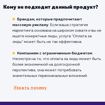
Бизнесам с моделью B2B или B2C
: Если
ваша компания работает в сфере B2B или B
оплата за лиды может быть отличным спосо
повысить эффективность ваших маркетинго
усилий, увеличив при этом конверсию.
Компаниям, стремящимся оптимизирова
свои маркетинговые расходы
: Услуга "Опл
за лиды" позволяет вам платить только за
реальные контакты потенциальных клиентов
что делает маркетинг более целевым и
экономичным.
Предприятиям, нуждающимся в
качественных клиентах
: Если вы хотите
привлечь клиентов, которые действительно