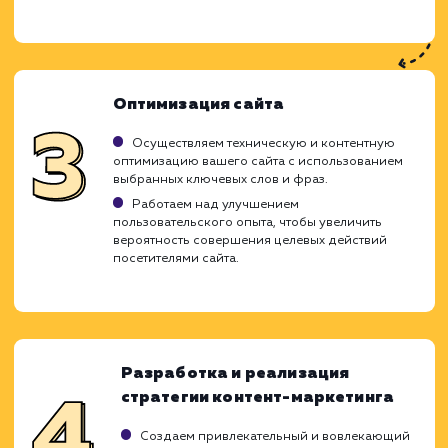
Ход работ
Оплата за лиды - это эффективный подх
SEO, который позволяет вам оплачив
только те результаты, которые реал
приводят к обращениям потенциаль
клиентов. Наша команда внедряет стратег
тактики, которые направлены
максимизацию количества качественных л