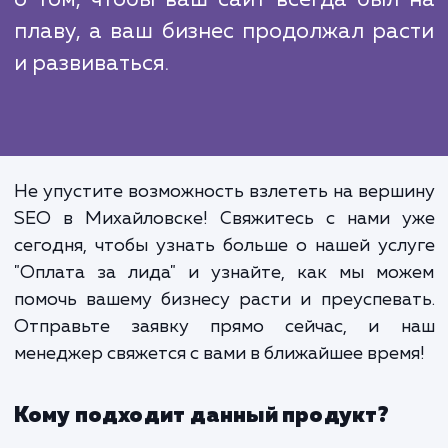
Цифровой мир меняется каж
минуту. SEO-стратегии, кото
работали вчера, могут быть 
устаревшими сегодня. Вместо т
чтобы сосредоточиваться на э
нюансах, оставьте это нам. В усл
"Оплата за лида" мы постоя
обновляем и оптимизируем н
методы и алгоритмы, чтобы остават
в тренде и давать вам луч
возможные результаты. Мы заботи
о том, чтобы ваш сайт всегда был
плаву, а ваш бизнес продолжал ра