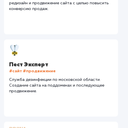
Нижегородская обл.
Количество запросов
: 72 в день
Средняя позиция по запросам
: 5
Конверсия
Позиции
Новых пользовател
+15%
+25%
+423