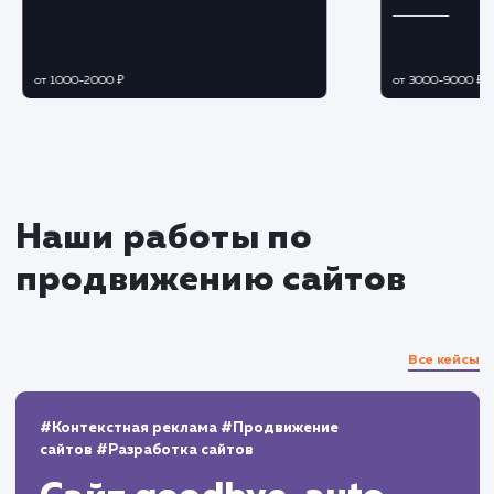
Разработка и реализация
стратегии контент-маркетинга
Создаем привлекательный и вовлекающи
контент, который отвечает запросам и
интересам вашей целевой аудитории.
Распространяем контент через различны
каналы для увеличения охвата и привлечени
новых пользователей.
Мониторинг и анализ
Осуществляем непрерывный мониторинг 
анализ работы сайта, количество и качество