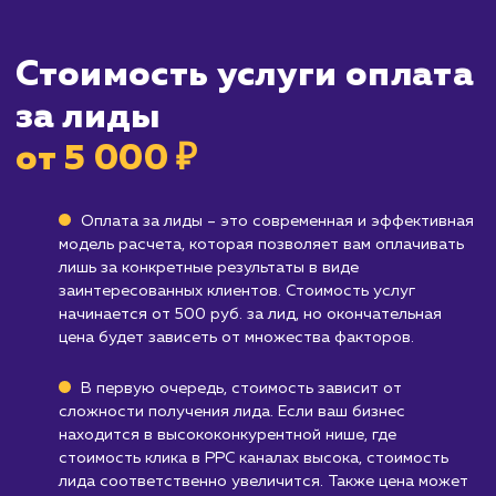
заинтересованы в вашем продукте или услуг
оплата за лиды - это превосходный вариант.
Кому не подходит данный продук
Брендам, которые предпочитают
массовую рекламу
: Если ваша стратегия
маркетинга основана на широком охвате и в
ищете конкретные лиды, услуга "Оплата за
лиды" может быть не так эффективна.
Компаниям с ограниченным бюджетом
:
Несмотря на то, что оплата за лиды может 
более экономичной на долгосрочной
перспективе, она может потребовать
значительных первоначальных вложений.