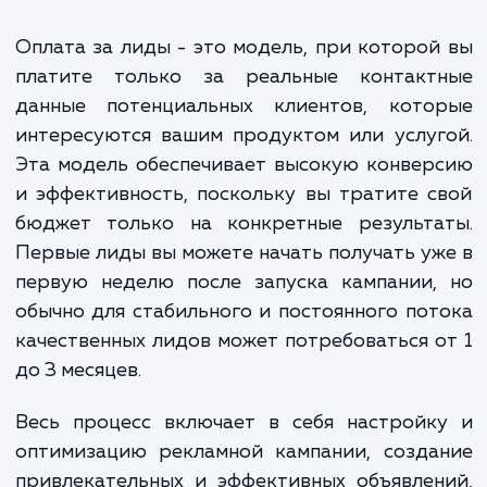
В первую очередь, стоимость зависит от
сложности получения лида. Если ваш бизнес
находится в высококонкурентной нише, где
стоимость клика в PPC каналах высока, стоимост
лида соответственно увеличится. Также цена мо
варьироваться в зависимости от требуемого
качества лида: чем выше требования к
потенциальному клиенту, тем больше затрат
требуется на его привлечение.
Мы всегда готовы предложить индивидуальные условия
оплаты и подобрать оптимальный вариант, исходя из
особенностей вашего бизнеса, чтобы достижение целей 
максимально эффективным и выгодным для вас.
ЗАКАЗАТЬ УСЛУГИ