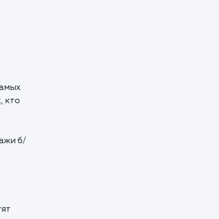
самых
, кто
ажи б/
тят