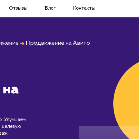
Отзывы
Блог
Контакты
ижение
Продвижение на Авито
 на
о. Улучшаем
м целевую
даж.