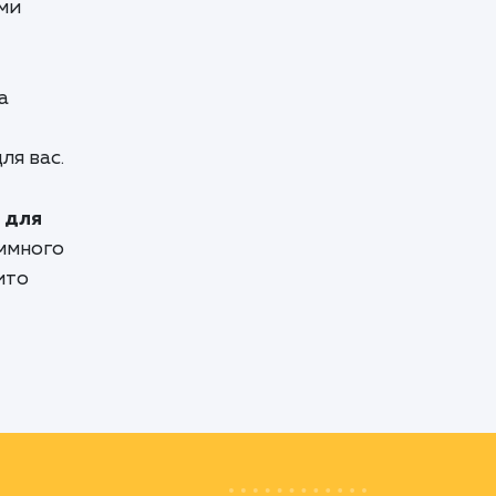
ми
а
ля вас.
 для
ммного
ито