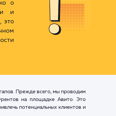
ко о
ии и
 это
ечном
ости
тапов. Прежде всего, мы проводим
урентов на площадке Авито. Это
ривлечь потенциальных клиентов и