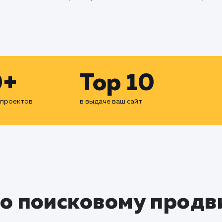
0+
Top 10
 проектов
в выдаче ваш сайт
по поисковому прод