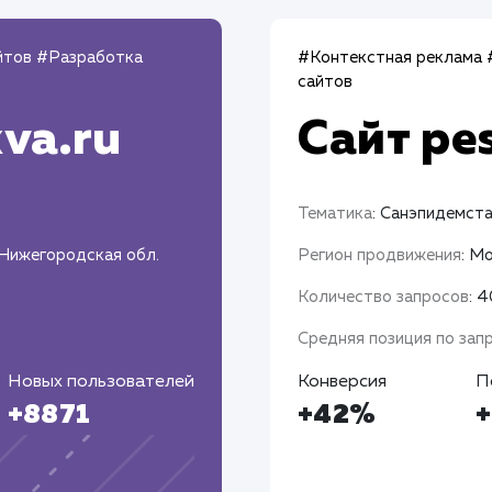
йтов
#Разработка
#Контекстная реклама
сайтов
va.ru
Сайт
pe
Тематика
: Санэпидемст
 Нижегородская обл.
Регион продвижения
: М
Количество запросов
: 
Средняя позиция по зап
Новых пользователей
Конверсия
П
+8871
+42%