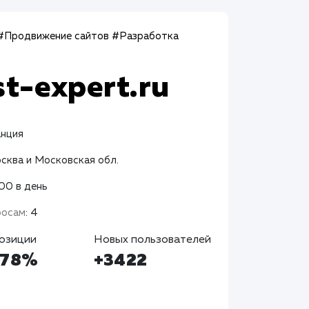
#Продвижение сайтов
#Разработка
st-expert.ru
анция
осква и Московская обл.
400 в день
росам
: 4
озиции
Новых пользователей
+78%
+3422