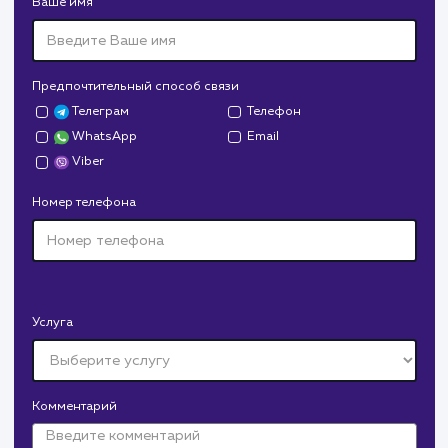
Дрова Руб
#cайт #дизайн
Доставка колотых дров. Нарисовали дизайн,
сверстали, наполнили и занимаемся продвижением.
В любой момент к у
можно добавить