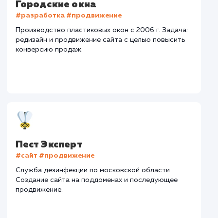
Тематика
: Наружная реклама
Регион продвижения
: Нижний Новгород и
Нижегородская обл.
Количество запросов
: 150 в день
Средняя позиция по запросам
: 6
Конверсия
Позиции
Новых пользовател
+16%
+83%
+8871