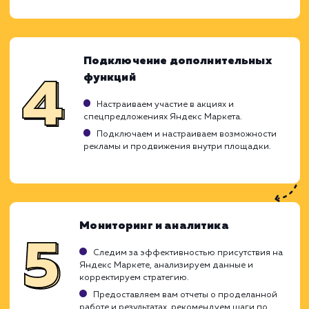
требований и потребностей целе
аудитории. Наша цель - привлече
качественного трафика и увеличение пр
ваших товаров через эту популярную торг
площадку. Мы используем всю пали
возможностей Яндекс Маркета 
достижения этих целей.
Анализ и планирование
Изучаем специфику вашего бизнеса,
ассортимент товаров и целевую аудиторию.
Анализируем действия конкурентов на
Яндекс Маркете.
Разрабатываем стратегию работы на Яндекс
Маркете, максимально учитывающую