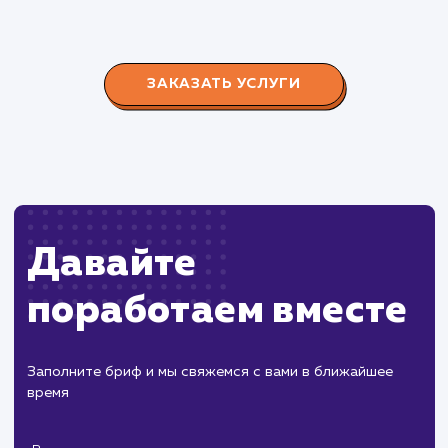
Городские окна
#разработка #продвижение
Производство пластиковых окон с 2006 г. Задача:
редизайн и продвижение сайта с целью повысить
конверсию продаж.
Пест Эксперт
#cайт #продвижение
Служба дезинфекции по московской области.
Создание сайта на поддоменах и последующее
продвижение.