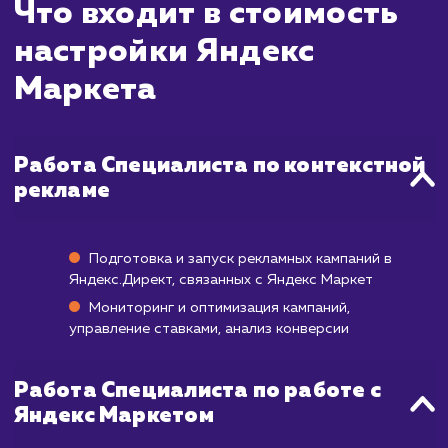
ждать?
Яндекс Маркет - это мощная площадка 
продвижения товаров, которая может на
приносить результаты буквально сразу п
размещения товаров и настройки реклам
кампаний. Однако, как и в случае с лю
другой платформой, для достиже
максимальной эффективности требуется вр
На оптимизацию карточек товаров, настр
и тестирование рекламных кампаний обы
уходит около месяца. После этого, вы нач
видеть увеличение продаж и повыше
конверсии. Полный потенциал площадк