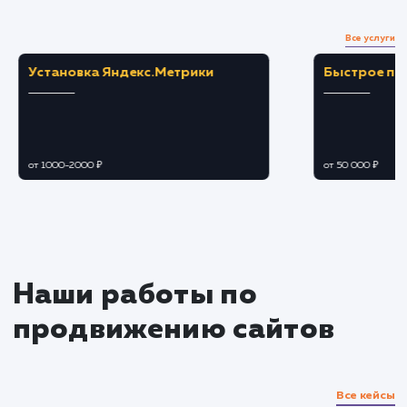
Загружаем и настраиваем карточки товаро
оптимизируем описания, заголовки и
фотографии.
Подбираем оптимальные цены и скидки,
чтобы привлечь больше клиентов.
Подключение дополнительных
функций
Настраиваем участие в акциях и
спецпредложениях Яндекс Маркета.
Подключаем и настраиваем возможности
рекламы и продвижения внутри площадки.