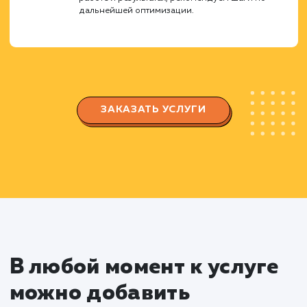
особенности вашего бизнеса.
Регистрация и настройка
магазина
Регистрируем ваш магазин на Яндекс
Маркете, заполняем все необходимые поля и
данные.
Настраиваем параметры доставки, оплаты 
возврата товаров согласно требованиям
площадки и вашего бизнеса.
Оптимизация карточек товаров