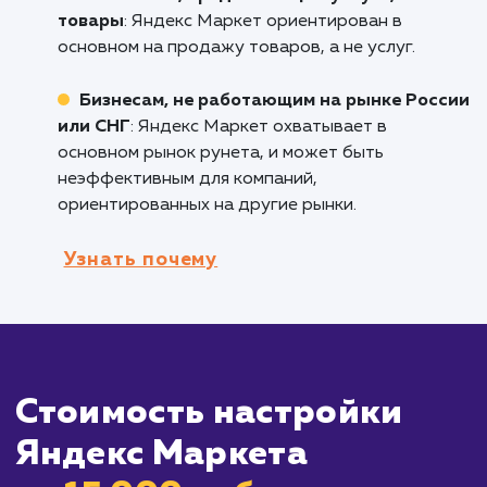
является одной из ведущих площадок для
продажи товаров онлайн в России, и подхо
тем компаниям, которые хотят привлечь бол
потенциальных покупателей.
Компаниям, работающим на рынке Росс
и СНГ
: Яндекс Маркет охватывает большую
часть аудитории рунета, что делает его
идеальным для брендов, ориентированных 
эти рынки.
Компаниям с большим ассортиментом
товаров
: Яндекс Маркет позволяет вам
настроить детализированные кампании для
каждого из ваших товаров, что помогает
увеличить видимость вашего бренда и
продуктов.