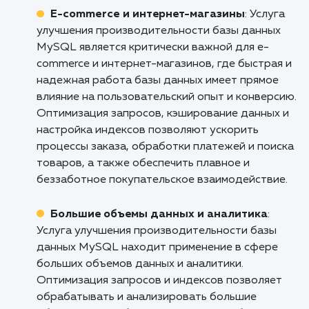
улучшению вашего бизнеса.
Кому подходит данный продукт?
Веб-разработчики и агентства
: Услуга
улучшения производительности базы данны
MySQL является незаменимой для веб-
разработчиков и веб-агентств, которые
работают с сайтами и приложениями,
использующими MySQL. Особенности и
преимущества данной услуги включают
оптимизацию запросов, настройку индексов
улучшение скорости выполнения запросов и
снижение нагрузки на базу данных. Это
позволяет улучшить производительность ве
приложений, ускорить загрузку страниц и