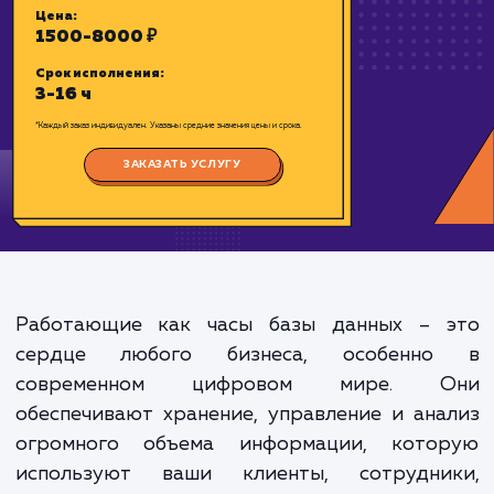
базе данных MYSQL.
Цена:
1500-8000 ₽
Срок исполнения:
3-16 ч
*Каждый заказ индивидуален. Указаны средние значения цены и срока.
Работающие как часы базы данных – 
ЗАКАЗАТЬ УСЛУГУ
сердце любого бизнеса, особенн
современном цифровом мире. 