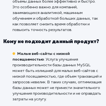
повысить общую отзывчивость системы.
E-commerce и интернет-магазины
: Услу
улучшения производительности базы данны
MySQL является критически важной для e-
commerce и интернет-магазинов, где быстра
надежная работа базы данных имеет прямо
влияние на пользовательский опыт и конвер
Оптимизация запросов, кэширование данных
настройка индексов позволяют ускорить
процессы заказа, обработки платежей и пои
товаров, а также обеспечить плавное и
беззаботное покупательское взаимодействи
Большие объемы данных и аналитика
:
Услуга улучшения производительности базы
данных MySQL находит применение в сфере