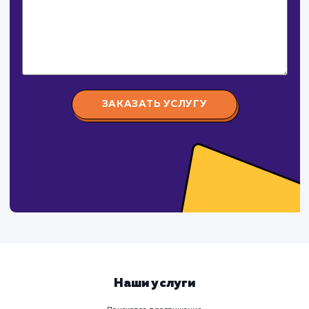
Давайте
поработаем вмест
Заполните бриф и мы свяжемся с вами в ближайшее
время
Ваше имя
Предпочтительный способ связи
Телеграм
Телефон