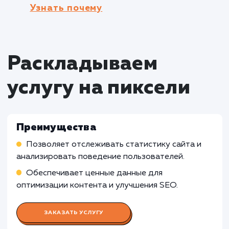
Оффлайн бизнесы
: Установка счетчика
Яндекс.Метрики может быть менее полезно
для оффлайн бизнесов, которые не имеют в
сайта или не основывают свою деятельность
онлайн-присутствии. В таких случаях,
альтернативными решениями могут быть
использование инструментов для анализа
посещаемости оффлайн точек продаж или
клиентских опросов.
Сайты с низкой посещаемостью
: Устано
счетчика Яндекс.Метрики может быть менее
эффективной для сайтов с очень низкой
посещаемостью, где статистические данные
могут быть ограниченными или недостаточн
репрезентативными. В таких случаях,
рекомендуется использовать альтернативн