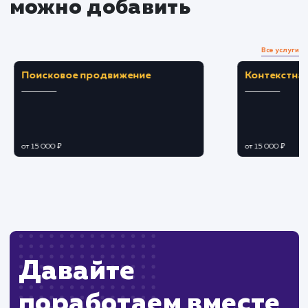
Обеспечивает ценные данные для
оптимизации контента и улучшения SEO.
ЗАКАЗАТЬ УСЛУГУ
Ограничения
Требует определенных навыков для
корректной настройки и интерпретации данных
Некоторые пользователи могут использоват
блокировщики, что влияет на точность данных.
ХОЧУ ДРУГУЮ УСЛУГУ