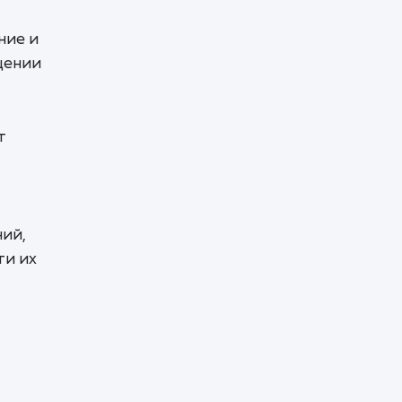
ние и
щении
т
ний,
ти их