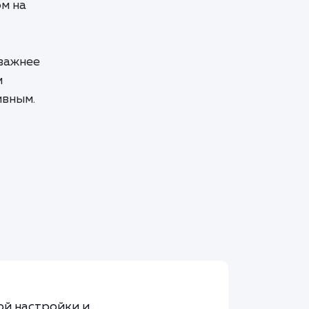
м на
 важнее
м
ивным.
ой настройки и