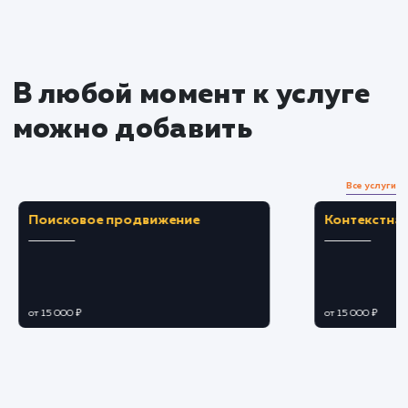
Преимущества
Автоматическое обновление контента сайта
синхронизируясь с вашим Instagram.
Увеличение привлекательности сайта и
повышение уровня вовлеченности
пользователей.
ЗАКАЗАТЬ УСЛУГУ
Ограничения
Необходимо согласие на подключение
Instagram API и наличие аккаунта в Instagram.