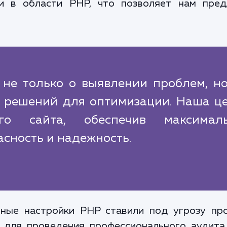
и в области PHP, что позволяет нам пред
 не только о выявлении проблем, но
 решений для оптимизации. Наша це
го сайта, обеспечив максимал
асность и надежность.
ьные настройки PHP ставили под угрозу про
м для проведения профессионального аудита