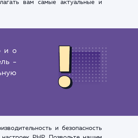
лагать вам самые актуальные и
 и о
ль -
ьную
изводительность и безопасность
 настроек PHP. Позвольте нашим