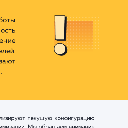
боты
ость
ение
елей.
вают
.
нализируют текущую конфигурацию
тимизации. Мы обращаем внимание