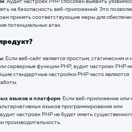
ий
: Аудит настроек PHP способен выявить уязвимос
ять на безопасность веб-приложений. Это позволя
рам принять соответствующие меры для обеспече
ия потенциальных атак.
 продукт?
ты
: Если веб-сайт является простым, статическим и 
ли серверные функции PHP, аудит настроек PHP 
общие стандартные настройки PHP часто являются
аботы.
ных языков и платформ
: Если веб-приложение или 
 альтернативных языков программирования или
 аудит настроек PHP не будет иметь существенног
ли производительность.