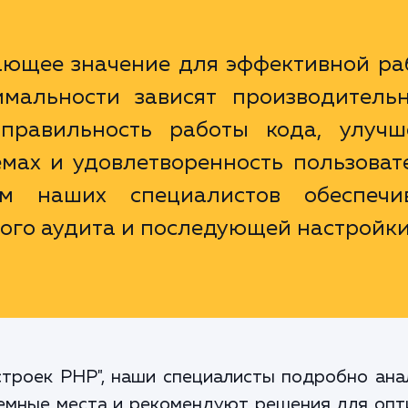
ающее значение для эффективной ра
имальности зависят производительн
, правильность работы кода, улучш
мах и удовлетворенность пользоват
м наших специалистов обеспечи
ого аудита и последующей настройки
строек PHP", наши специалисты подробно а
емные места и рекомендуют решения для оп