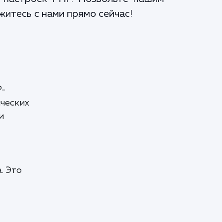
житесь с нами прямо сейчас!
P-
ических
и
. Это