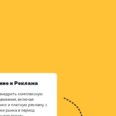
ие и Реклама
 внедрить комплексную
вижения, включая
оиск и платную рекламу, с
ки рынка в период
рытия границ.