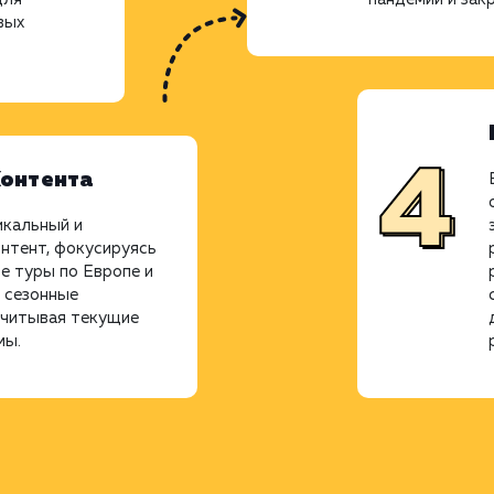
вых
Контента
икальный и
нтент, фокусируясь
е туры по Европе и
 сезонные
учитывая текущие
мы.