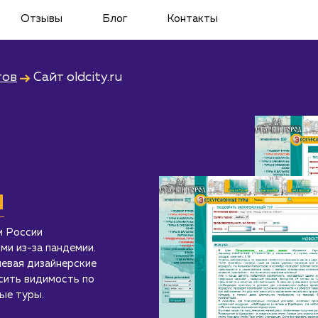
Отзывы
Блог
Контакты
тов
Сайт
oldcity.ru
u
и России
и из-за пандемии.
евая дизайнерские
сить видимость по
ые туры.