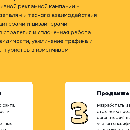
тивной рекламной кампании -
деталям и тесного взаимодействия
айтерами и дизайнерами.
 стратегия и сплоченная работа
видимости, увеличение трафика и
ы туристов в изменчивом
я
Продвижен
 сайта,
Разработать и
ности
стратегию прод
органический п
тотные
учетом специфи
для
пандемии и зак