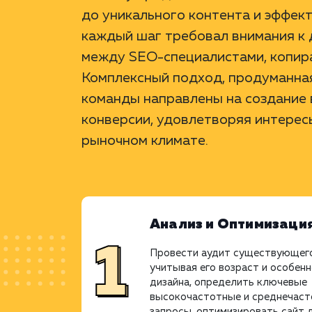
до уникального контента и эффек
каждый шаг требовал внимания к 
между SEO-специалистами, копир
Комплексный подход, продуманная
команды направлены на создание 
конверсии, удовлетворяя интерес
рыночном климате.
Анализ и Оптимизаци
Провести аудит существующего
учитывая его возраст и особен
дизайна, определить ключевые
высокочастотные и среднечас
запросы, оптимизировать сайт 