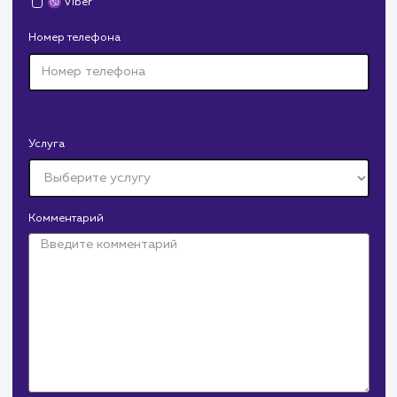
Средняя позиция по запросам
: 6
Конверсия
Позиции
Новых пользовател
+16%
+83%
+8871