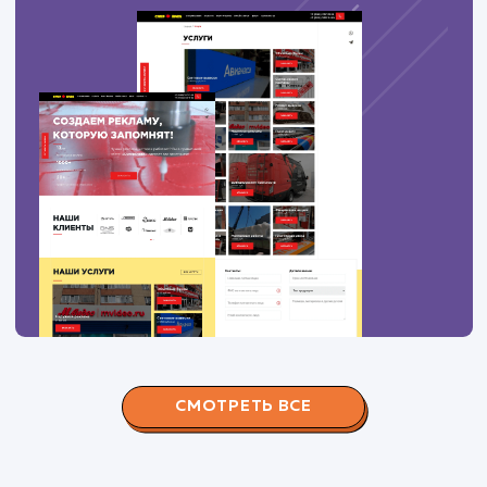
100
дрова красногорский район купить
3
100
купить дрова одинцовский район
6
100
дрова в рузе
3
ПОКАЗАТЬ БОЛЬШЕ
Вас могут