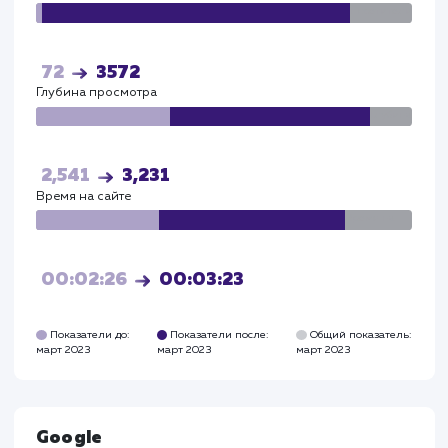
Общая конверсия сайта увеличилась на 27%, что
подтверждает эффективность выбранной страт
и качество выполненных работ.
Прирост по
поведенческим
факторам
Глубина просмотра выросла - до 3,2 страниц.
Время на сайте увеличилось - до 3,23 минут.