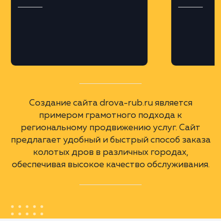
Профессиональная верстка на платформе
MODX, что обеспечило гибкость и
масштабируемость сайта.
Региональная оптимизация
Разработка поддоменов для различных
городов Московской области и крупных
городов России, с учетом геозависимых
запросов.
А еще мы сделали