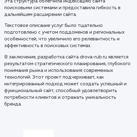
для всех устройств.
Следующим этапом стала верстка на MODX. Благо
этой CMS, мы обеспечили адаптивность дизайна и
гарантировали отличное отображение сайта на
различных платформах. Этот этап требовал
внимательности к деталям и тщательного
тестирования.
Особенностью проекта стало создание поддоменн
системы, где основной домен drova-rub.ru предназн
для Москвы, а поддомены обслуживают города
Московской области и другие крупные города Росс
Эта структура облегчила индексацию сайта
поисковыми системами и предоставила гибкость в
дальнейшем расширении сайта.
Текстовое описание услуг было тщательно
подготовлено с учетом поддоменов и региональны
особенностей, что увеличило его релевантность и