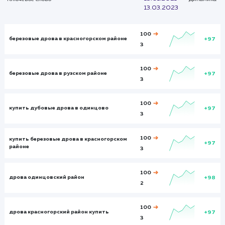
Итого и средние
Визиты
Визи
384
8895
Посетители
Посетите
135
6787
Глубина просмотра
Глуби
2,541
3,231