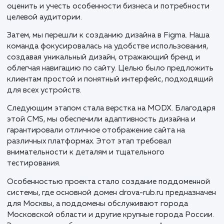
В процессе разработки сайта drova-rub.ru для
доставки колотых дров в Москве и Московской
области, мы применили целостный, стратегически
подход, ориентированный на локальный рынок и
потребности клиентов.
Первым этапом стало разработка прототипа сайта,
были определены ключевые функции и структура
будущего ресурса. Это важный шаг, который помог 
оценить и учесть особенности бизнеса и потребнос
целевой аудитории.
Затем, мы перешли к созданию дизайна в Figma. На
команда фокусировалась на удобстве использовани
создавая уникальный дизайн, отражающий бренд и
облегчая навигацию по сайту. Целью было предлож
клиентам простой и понятный интерфейс, подходя