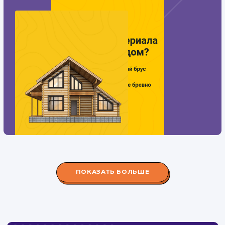
#Контекстная реклама
#Разработка сайтов
Разработка
квиза
Тематика
: Деревянное домостроение
Регион
: Нижний Новгород и Нижегородская область
Дизайн
: Разработка интерактивного дизайна
Интеграции
: AmoCRM, Telegram