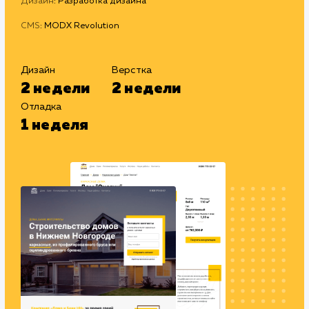
#Разработка сайтов
Сайт
domabaninn.ru
Тематика
: Деревянное домостроение
Регион
: Нижний Новгород и Нижегородская область
Дизайн
: Разработка дизайна
CMS
: MODX Revolution