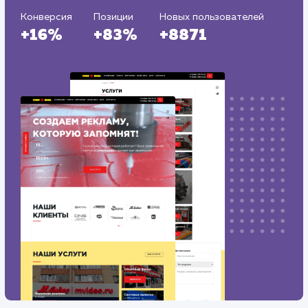
Регион продвижения
: Нижний Новгород и Нижегородская
обл.
Количество запросов
: 150 в день
Средняя позиция по запросам
: 6
Конверсия
Позиции
Новых пользователей
+16%
+83%
+8871