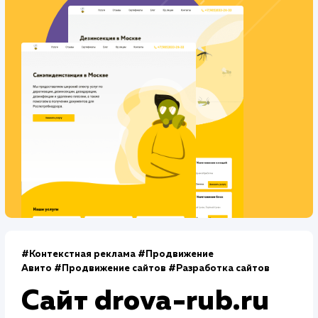
Количество запросов
: 400 в день
Средняя позиция по запросам
: 4
Конверсия
Позиции
Новых пользователей
+42%
+78%
+3422