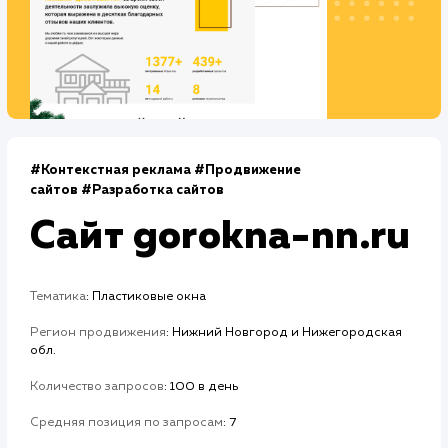
Дизайн
Верстка
2 недели
2 недели
Отладка
1 неделя