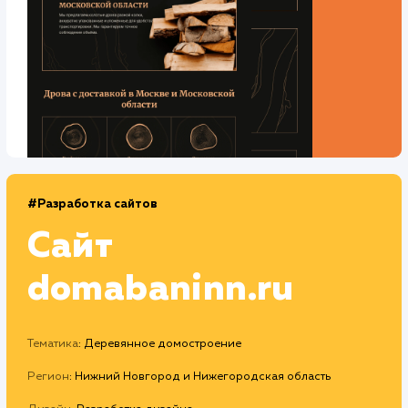
Средняя позиция по запросам
: 4
Конверсия
Позиции
Новых пользователей
+27%
+92%
+6787