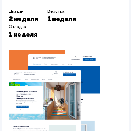
#Контекстная реклама
#Продвижение
сайтов
#Разработка сайтов
Сайт
gorokna-nn.r
Тематика
: Пластиковые окна
Регион продвижения
: Нижний Новгород и Нижегородская
обл.
Количество запросов
: 100 в день