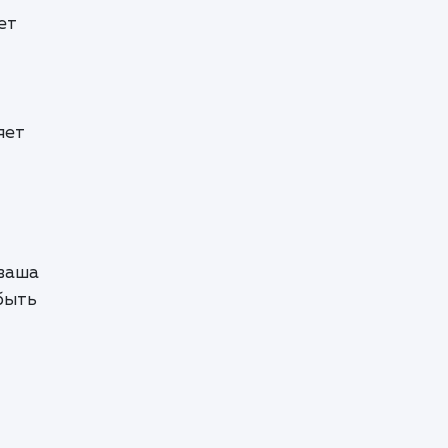
ет
яет
 ваша
быть