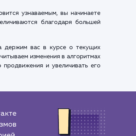
овится узнаваемым, вы начинаете
величиваются благодаря большей
а держим вас в курсе о текущих
 учитываем изменения в алгоритмах
ю продвижения и увеличивать его
акте
змов
ией.