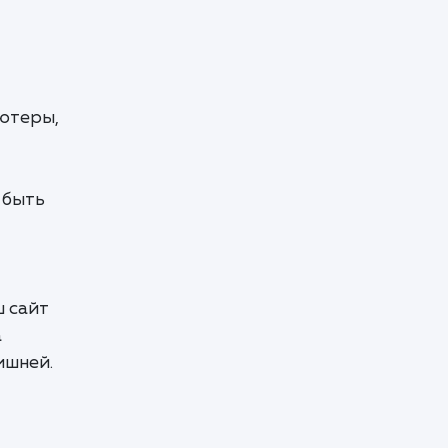
ьютеры,
 быть
ш сайт
а
ишней.