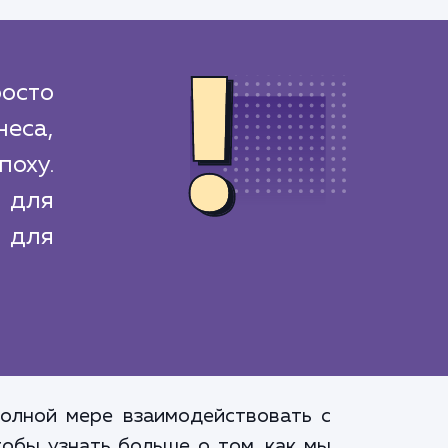
осто
еса,
оху.
 для
 для
олной мере взаимодействовать с
тобы узнать больше о том, как мы