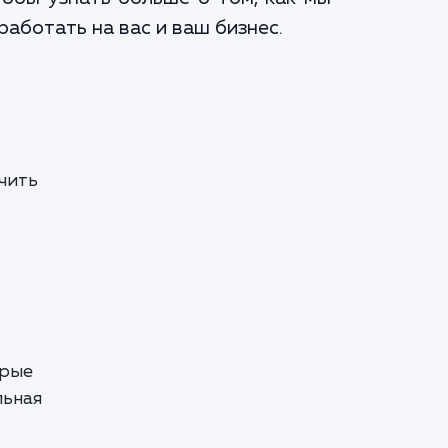
аботать на вас и ваш бизнес.
чить
орые
льная