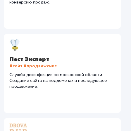
Тематика
: Автовыкуп
Регион продвижения
: Нижний Новгород и
Нижегородская обл.
Количество запросов
: 72 в день
Средняя позиция по запросам
: 5
Конверсия
Позиции
Новых пользовател
+15%
+25%
+423