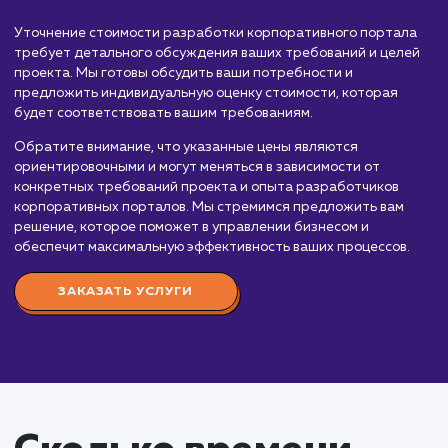
порталов, которые помогут оптимизировать внутренние
процессы вашей организации, облегчить коммуникацию 
сотрудниками и управление корпоративной информацией
Стоимость разработки корпоративного портала зависит 
множества факторов, включая сложность функционала,
необходимость интеграции с другими системами, количе
пользователей и опыт команды разработчиков. Вот
приблизительный порядок цен:
Простой корпоративный портал:
От 200 0
до 500 000 рублей. Включает базовый функцион
(форумы, блоги, система управления документами
стандартный дизайн, интеграцию с базовыми
системами компании.
Средний корпоративный портал:
От 500 0
до 1 000 000 рублей. Включает расширенный
функционал (система управления проектами, CRM)
индивидуальный дизайн, интеграцию с
корпоративными системами, поддержку множест