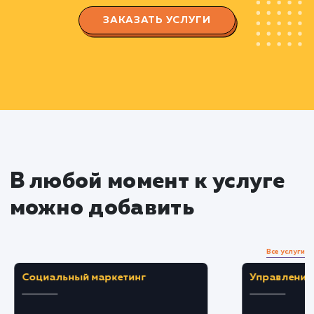
Разработка подробного плана проекта,
учитывая все ключевые аспекты: аудиторию,
функциональность, безопасность и интеграцию
другими системами.
Проектирование и дизайн
Составление схемы структуры портала и
пользовательских сценариев.
Разработка дизайна, который соответствуе
корпоративному стилю и учитывает удобство
использования.