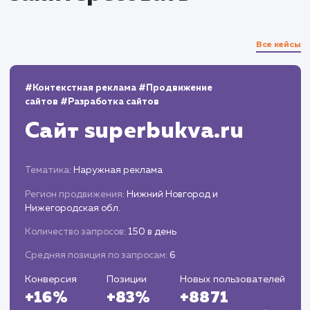
которые собрано и обработано свыше 5000
контактов клиентов. Эти усилия привели к закры
более 5000 успешных сделок за четыре сезона
сотрудничества. Кроме того, удалось сэкономить
значительные средства за счет отказа от
дорогостоящего платного продвижения,
уникализации содержания объявлений и
стратегического планирования. Высокий уровень
удовлетворенности клиентов, подтвержденный
продолжительным сотрудничеством, стал важны
показателем успешности проекта. В целом, этот
опыт стал для нас ценным уроком и доказательс
того, что качественное продвижение возможно и
значительных финансовых затрат.