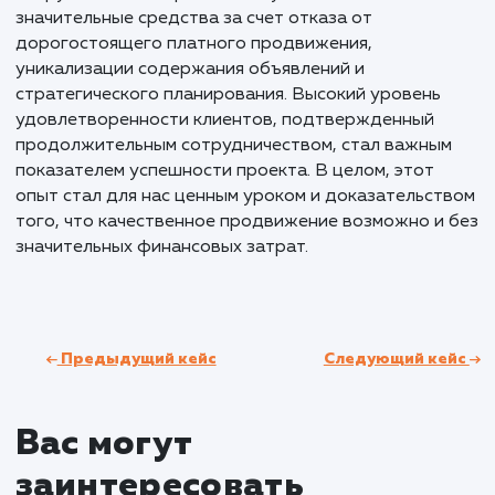
Результаты и KPI
Проект по продвижению услуги поставки песка,
щебня, и ОПГС в регионе Нижний Новгород и
Нижегородской области стал успешным примеро
эффективного маркетинга в высококонкурентной
среде. Основываясь на четко выстроенной страт
и ежедневном труде, мы достигли впечатляющих
результатов. Более 5000 уникализированных
объявлений было размещено на платформе, чере