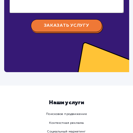
поработаем вмест
Заполните бриф и мы свяжемся с вами в ближайшее
время
Ваше имя
Предпочтительный способ связи
Телеграм
Телефон
WhatsApp
Email
Viber
Номер телефона