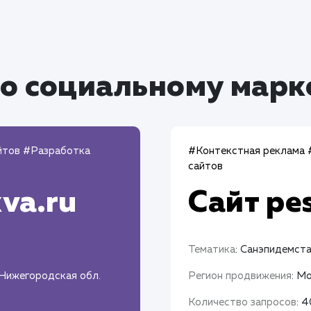
о социальному марк
йтов
#Разработка
#Контекстная реклама
сайтов
va.ru
Сайт
pe
Тематика
: Санэпидемст
 Нижегородская обл.
Регион продвижения
: М
Количество запросов
: 