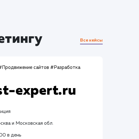
етингу
Все кейсы
#Продвижение сайтов
#Разработка
st-expert.ru
анция
осква и Московская обл.
400 в день