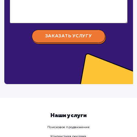
Крепеж-Импорт поставка крепежных изделий
российского и зарубежного производства.
СуперБуква
#реклама #сайт
Изготовление наружной рекламы (объемные буквы,
световые короба, таблички, стенды и тд.)