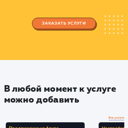
продвижения.
Разработка интегральной стратегии,
включающей техническую и контентную
оптимизацию, наращивание ссылочной массы
улучшение взаимодействия с пользователями
Применение стратегии
Внедрение технических изменений для
улучшения индексации сайта поисковыми
системами.
Создание и оптимизация контента,
удовлетворяющего запросам пользователей 
стандартам SEO.
Развитие профиля обратных ссылок, с
учетом качества и релевантности источников.