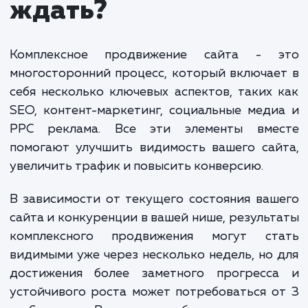
предусматривает оплату процентом от выручки,
которую мы помогаем генерировать. Фиксирован
оплата с системой премирования за выполнение
плана предполагает фиксированный платеж плюс
бонусы за достижение определенных целей. Вар
CPA/CPL означает оплату за конкретные действи
пользователей, а комиссии от бюджета за платн
каналы и/или оплата за трафик применяются в сл
с SEO.
Финальная стоимость зависит от многих факторов, включ
сложность проекта, конкурентность отрасли, текущее
состояние сайта и многое другое. Мы всегда стремимся к
прозрачности ценообразования и готовы обсудить все
детали, прежде чем приступить к работе."
ЗАКАЗАТЬ УСЛУГИ