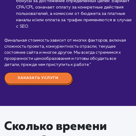
комплексное
продвижение
от 99 000 руб./мес.
"Комплексное продвижение сайта – это сложн
процесс, включающий в себя множество аспекто
начиная от SEO и заканчивая SMM и контент-
маркетингом. Стоимость такой услуги начинается
99 000 руб. в месяц, включая фиксированную оп
и процент от достижения ключевых показателей
эффективности (KPI).
Мы гибко подходим к оплате, предлагая клиен
выбор из нескольких вариантов. Система
премирования за выполнение плановых финансов
показателей позволяет клиентам оплачивать
конкретные результаты. Revenue share