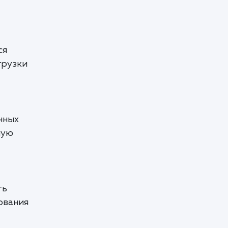
ся
грузки
нных
ную
ть
ования