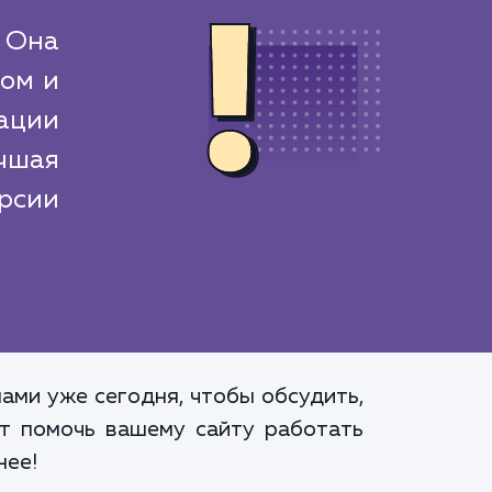
. Она
том и
ации
чшая
рсии
ами уже сегодня, чтобы обсудить,
ут помочь вашему сайту работать
нее!