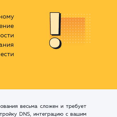
ному
ение
ости
вания
нести
рования весьма сложен и требует
астройку DNS, интеграцию с вашим