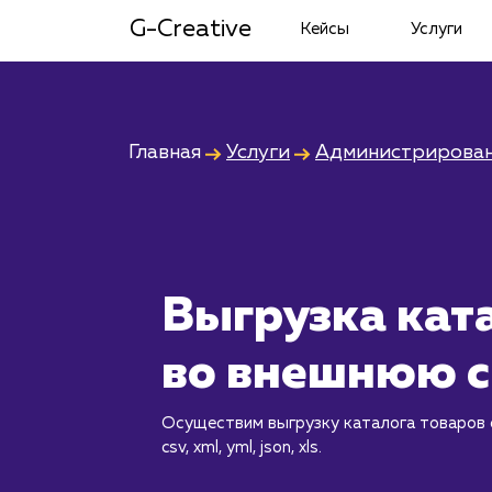
G-Creative
Кейсы
Услуги
Главная
Услуги
Администрирован
Выгрузка кат
во внешнюю с
Осуществим выгрузку каталога товаров 
csv, xml, yml, json, xls.