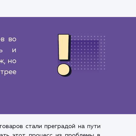
в во
ть и
ж, но
стрее
товаров стали преградой на пути
ать этот процесс из проблемы в