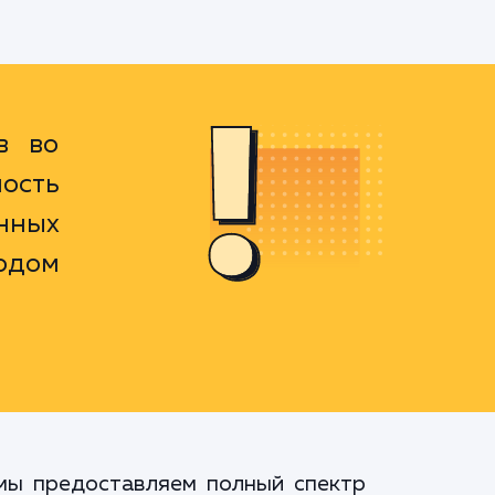
в во
ость
нных
водом
мы предоставляем полный спектр