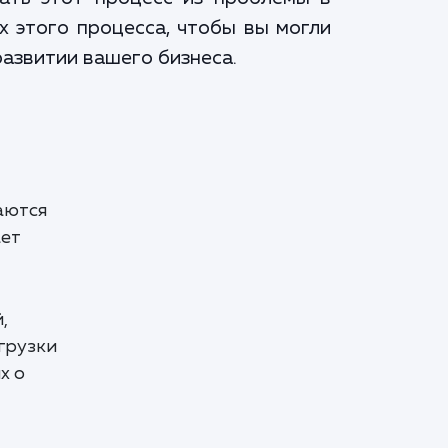
х этого процесса, чтобы вы могли
азвитии вашего бизнеса.
аются
ает
,
грузки
х о