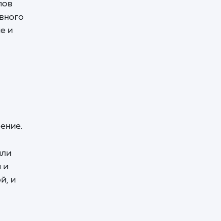
лов
вного
е и
ение.
или
 и
й, и